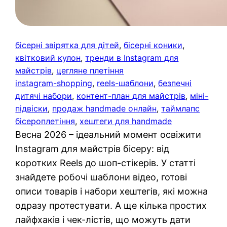
бісерні звірятка для дітей
, 
бісерні коники
, 
квітковий кулон
, 
тренди в Instagram для
майстрів
, 
цегляне плетіння
instagram-shopping
, 
reels-шаблони
, 
безпечні
дитячі набори
, 
контент-план для майстрів
, 
міні-
підвіски
, 
продаж handmade онлайн
, 
таймлапс
бісероплетіння
, 
хештеги для handmade
Весна 2026 – ідеальний момент освіжити
Instagram для майстрів бісеру: від
коротких Reels до шоп-стікерів. У статті
знайдете робочі шаблони відео, готові
описи товарів і набори хештегів, які можна
одразу протестувати. А ще кілька простих
лайфхаків і чек-лістів, що можуть дати