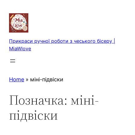
Перейти
до
вмісту
Прикраси ручної роботи з чеського бісеру |
MiaWlove
Home
»
міні-підвіски
Позначка:
міні-
підвіски