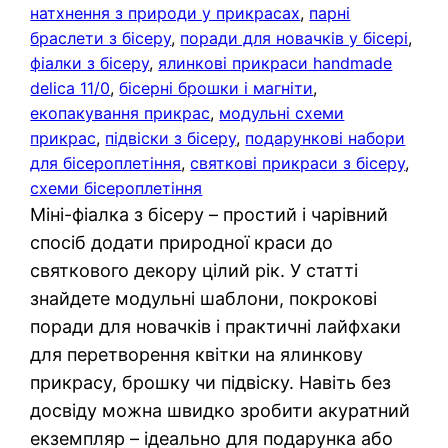
натхнення з природи у прикрасах
, 
парні
браслети з бісеру
, 
поради для новачків у бісері
, 
фіалки з бісеру
, 
ялинкові прикраси handmade
delica 11/0
, 
бісерні брошки і магніти
, 
екопакування прикрас
, 
модульні схеми
прикрас
, 
підвіски з бісеру
, 
подарункові набори
для бісероплетіння
, 
святкові прикраси з бісеру
, 
схеми бісероплетіння
Міні-фіалка з бісеру – простий і чарівний
спосіб додати природної краси до
святкового декору цілий рік. У статті
знайдете модульні шаблони, покрокові
поради для новачків і практичні лайфхаки
для перетворення квітки на ялинкову
прикрасу, брошку чи підвіску. Навіть без
досвіду можна швидко зробити акуратний
екземпляр – ідеально для подарунка або