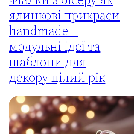
ялинкові прикраси
handmade –
модульні ідеї та
шаблони для
декору цілий рік