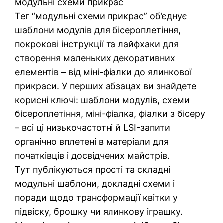
модульні схеми прикрас
Тег “модульні схеми прикрас” об’єднує
шаблони модулів для бісероплетіння,
покрокові інструкції та лайфхаки для
створення маленьких декоративних
елементів – від міні-фіалки до ялинкової
прикраси. У перших абзацах ви знайдете
корисні ключі: шаблони модулів, схеми
бісероплетіння, міні-фіалка, фіалки з бісеру
– всі ці низькочастотні й LSI-запити
органічно вплетені в матеріали для
початківців і досвідчених майстрів.
Тут публікуються прості та складні
модульні шаблони, докладні схеми і
поради щодо трансформації квітки у
підвіску, брошку чи ялинкову іграшку.