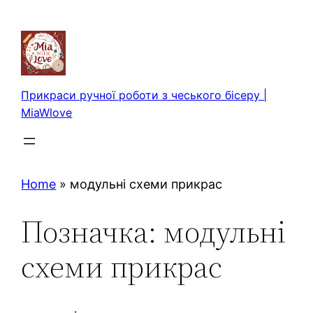
Перейти
до
вмісту
Прикраси ручної роботи з чеського бісеру |
MiaWlove
Home
»
модульні схеми прикрас
Позначка:
модульні
схеми прикрас