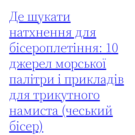
Де шукати
натхнення для
бісероплетіння: 10
джерел морської
палітри і прикладів
для трикутного
намиста (чеський
бісер)