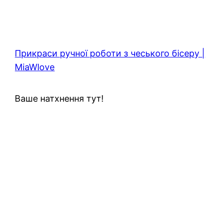
Прикраси ручної роботи з чеського бісеру |
MiaWlove
Ваше натхнення тут!