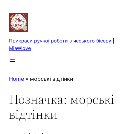
Перейти
до
вмісту
Прикраси ручної роботи з чеського бісеру |
MiaWlove
Home
»
морські відтінки
Позначка:
морські
відтінки