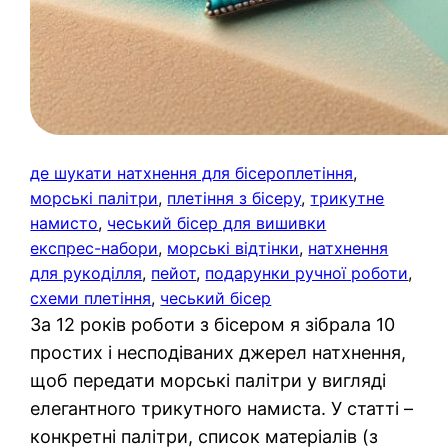
де шукати натхнення для бісероплетіння
, 
морські палітри
, 
плетіння з бісеру
, 
трикутне
намисто
, 
чеський бісер для вишивки
експрес-набори
, 
морські відтінки
, 
натхнення
для рукоділля
, 
пейот
, 
подарунки ручної роботи
, 
схеми плетіння
, 
чеський бісер
За 12 років роботи з бісером я зібрала 10
простих і несподіваних джерел натхнення,
щоб передати морські палітри у вигляді
елегантного трикутного намиста. У статті –
конкретні палітри, список матеріалів (з