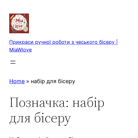
Перейти
до
вмісту
Прикраси ручної роботи з чеського бісеру |
MiaWlove
Home
»
набір для бісеру
Позначка:
набір
для бісеру