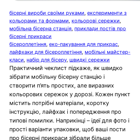
бісерні вироби своїми руками
, 
експерименти з
кольорами та формами
, 
кольорові сережки
, 
мобільна бісерна станція
, 
приклади постів про
бісерні прикраси
бісероплетіння
, 
еко-пакування для прикрас
, 
лайфхаки для бісероплетіння
, 
мобільні майстер-
класи
, 
набір для бісеру
, 
швидкі сережки
Практичний чеклист підкаже, як швидко
зібрати мобільну бісерну станцію і
створити п’ять простих, але виразних
кольорових сережок у дорозі. Кожен пункт
містить потрібні матеріали, коротку
інструкцію, лайфхак і попередження про
типові помилки. Наприкінці – ідеї для фото і
прості варіанти упаковки, щоб ваші пости
про бісерні прикраси зібрали більше