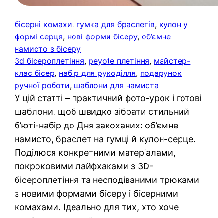
бісерні комахи
, 
гумка для браслетів
, 
кулон у
формі серця
, 
нові форми бісеру
, 
об’ємне
намисто з бісеру
3d бісероплетіння
, 
peyote плетіння
, 
майстер-
клас бісер
, 
набір для рукоділля
, 
подарунок
ручної роботи
, 
шаблони для намиста
У цій статті – практичний фото-урок і готові
шаблони, щоб швидко зібрати стильний
б’юті-набір до Дня закоханих: об’ємне
намисто, браслет на гумці й кулон-серце.
Поділюся конкретними матеріалами,
покроковими лайфхаками з 3D-
бісероплетіння та несподіваними трюками
з новими формами бісеру і бісерними
комахами. Ідеально для тих, хто хоче