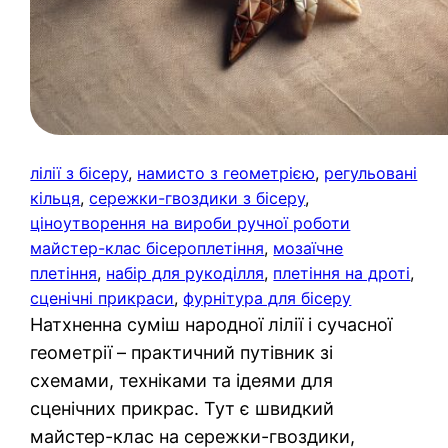
лілії з бісеру
, 
намисто з геометрією
, 
регульовані
кільця
, 
сережки-гвоздики з бісеру
, 
ціноутворення на вироби ручної роботи
майстер-клас бісероплетіння
, 
мозаїчне
плетіння
, 
набір для рукоділля
, 
плетіння на дроті
, 
сценічні прикраси
, 
фурнітура для бісеру
Натхненна суміш народної лілії і сучасної
геометрії – практичний путівник зі
схемами, техніками та ідеями для
сценічних прикрас. Тут є швидкий
майстер-клас на сережки-гвоздики,