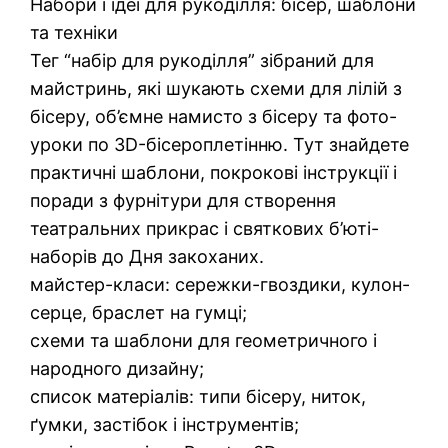
Набори і ідеї для рукоділля: бісер, шаблони
та техніки
Тег “набір для рукоділля” зібраний для
майстринь, які шукають схеми для лілій з
бісеру, об’ємне намисто з бісеру та фото-
уроки по 3D-бісероплетінню. Тут знайдете
практичні шаблони, покрокові інструкції і
поради з фурнітури для створення
театральних прикрас і святкових б’юті-
наборів до Дня закоханих.
майстер-класи: сережки-гвоздики, кулон-
серце, браслет на гумці;
схеми та шаблони для геометричного і
народного дизайну;
список матеріалів: типи бісеру, ниток,
ґумки, застібок і інструментів;