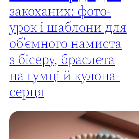
закоханих: фото-
урок і шаблони для
об’ємного намиста
з бісеру, браслета
на гумці й кулона-
серця