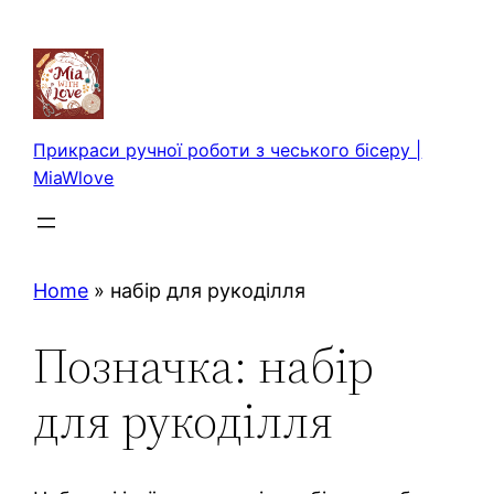
Перейти
до
вмісту
Прикраси ручної роботи з чеського бісеру |
MiaWlove
Home
»
набір для рукоділля
Позначка:
набір
для рукоділля