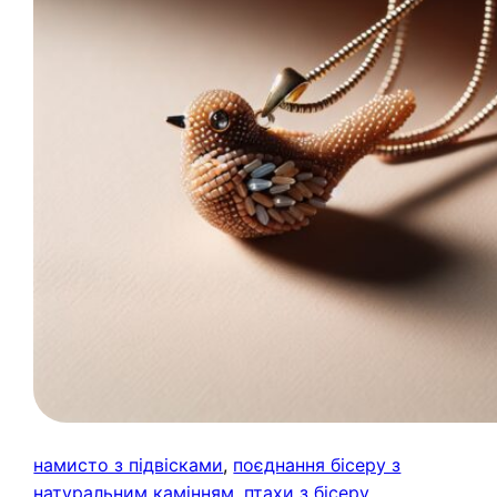
намисто з підвісками
, 
поєднання бісеру з
натуральним камінням
, 
птахи з бісеру
, 