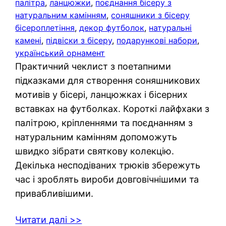
палітра
, 
ланцюжки
, 
поєднання бісеру з
натуральним камінням
, 
соняшники з бісеру
бісероплетіння
, 
декор футболок
, 
натуральні
камені
, 
підвіски з бісеру
, 
подарункові набори
, 
український орнамент
Практичний чеклист з поетапними
підказками для створення соняшникових
мотивів у бісері, ланцюжках і бісерних
вставках на футболках. Короткі лайфхаки з
палітрою, кріпленнями та поєднанням з
натуральним камінням допоможуть
швидко зібрати святкову колекцію.
Декілька несподіваних трюків збережуть
час і зроблять вироби довговічнішими та
привабливішими.
Читати далі >>