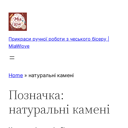
Перейти
до
вмісту
Прикраси ручної роботи з чеського бісеру |
MiaWlove
Home
»
натуральні камені
Позначка:
натуральні камені