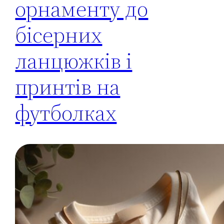
орнаменту до
бісерних
ланцюжків і
принтів на
футболках