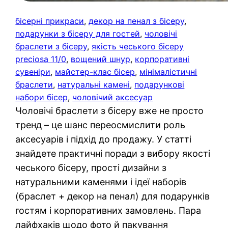
бісерні прикраси
, 
декор на пенал з бісеру
, 
подарунки з бісеру для гостей
, 
чоловічі
браслети з бісеру
, 
якість чеського бісеру
preciosa 11/0
, 
вощений шнур
, 
корпоративні
сувеніри
, 
майстер-клас бісер
, 
мінімалістичні
браслети
, 
натуральні камені
, 
подарункові
набори бісер
, 
чоловічий аксесуар
Чоловічі браслети з бісеру вже не просто
тренд – це шанс переосмислити роль
аксесуарів і підхід до продажу. У статті
знайдете практичні поради з вибору якості
чеського бісеру, прості дизайни з
натуральними каменями і ідеї наборів
(браслет + декор на пенал) для подарунків
гостям і корпоративних замовлень. Пара
лайфхаків щодо фото й пакування