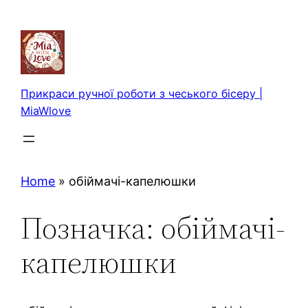
Перейти
до
вмісту
Прикраси ручної роботи з чеського бісеру |
MiaWlove
Home
»
обіймачі-капелюшки
Позначка:
обіймачі-
капелюшки