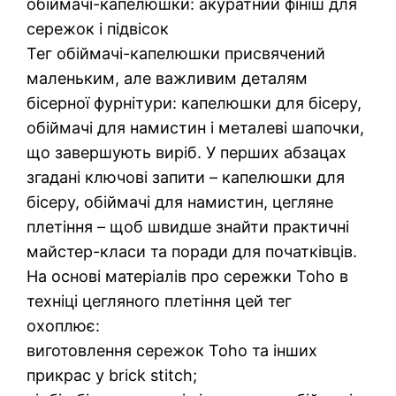
обіймачі-капелюшки: акуратний фініш для
сережок і підвісок
Тег обіймачі-капелюшки присвячений
маленьким, але важливим деталям
бісерної фурнітури: капелюшки для бісеру,
обіймачі для намистин і металеві шапочки,
що завершують виріб. У перших абзацах
згадані ключові запити – капелюшки для
бісеру, обіймачі для намистин, цегляне
плетіння – щоб швидше знайти практичні
майстер-класи та поради для початківців.
На основі матеріалів про сережки Toho в
техніці цегляного плетіння цей тег
охоплює:
виготовлення сережок Toho та інших
прикрас у brick stitch;