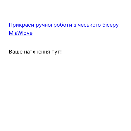
Прикраси ручної роботи з чеського бісеру |
MiaWlove
Ваше натхнення тут!