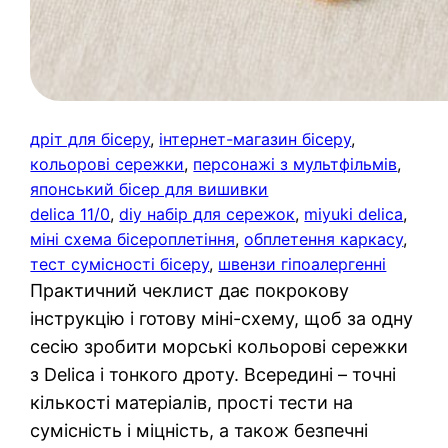
дріт для бісеру
, 
інтернет-магазин бісеру
, 
кольорові сережки
, 
персонажі з мультфільмів
, 
японський бісер для вишивки
delica 11/0
, 
diy набір для сережок
, 
miyuki delica
, 
міні схема бісероплетіння
, 
обплетення каркасу
, 
тест сумісності бісеру
, 
швензи гіпоалергенні
Практичний чеклист дає покрокову
інструкцію і готову міні-схему, щоб за одну
сесію зробити морські кольорові сережки
з Delica і тонкого дроту. Всередині – точні
кількості матеріалів, прості тести на
сумісність і міцність, а також безпечні