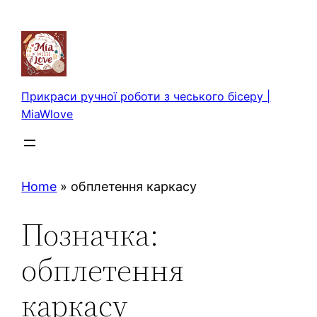
Перейти
до
вмісту
Прикраси ручної роботи з чеського бісеру |
MiaWlove
Home
»
обплетення каркасу
Позначка:
обплетення
каркасу