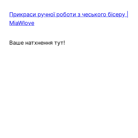
Прикраси ручної роботи з чеського бісеру |
MiaWlove
Ваше натхнення тут!