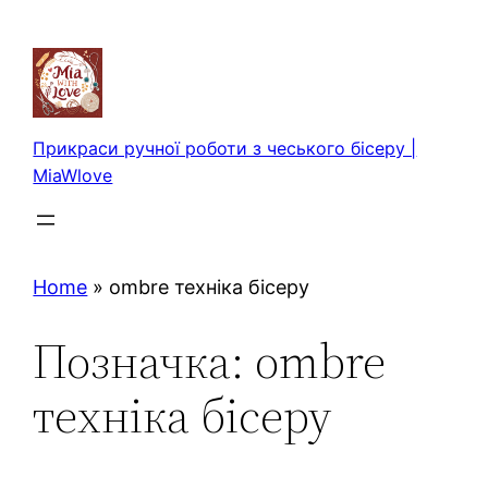
Перейти
до
вмісту
Прикраси ручної роботи з чеського бісеру |
MiaWlove
Home
»
ombre техніка бісеру
Позначка:
ombre
техніка бісеру