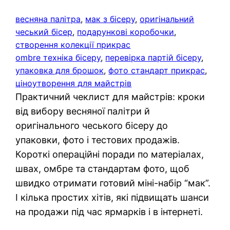
весняна палітра
, 
мак з бісеру
, 
оригінальний
чеський бісер
, 
подарункові коробочки
, 
створення колекції прикрас
ombre техніка бісеру
, 
перевірка партій бісеру
, 
упаковка для брошок
, 
фото стандарт прикрас
, 
ціноутворення для майстрів
Практичний чеклист для майстрів: кроки
від вибору весняної палітри й
оригінального чеського бісеру до
упаковки, фото і тестових продажів.
Короткі операційні поради по матеріалах,
швах, омбре та стандартам фото, щоб
швидко отримати готовий міні-набір “мак”.
І кілька простих хітів, які підвищать шанси
на продажи під час ярмарків і в інтернеті.