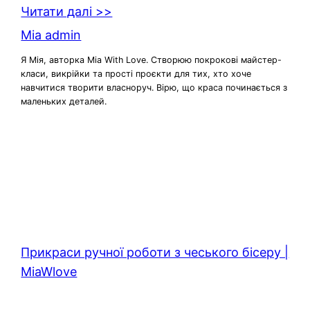
Читати далі >>
Mia admin
Я Мія, авторка Mia With Love. Створюю покрокові майстер-
класи, викрійки та прості проєкти для тих, хто хоче
навчитися творити власноруч. Вірю, що краса починається з
маленьких деталей.
Прикраси ручної роботи з чеського бісеру |
MiaWlove