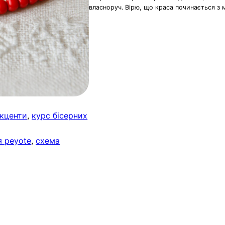
власноруч. Вірю, що краса починається з 
акценти
, 
курс бісерних
я peyote
, 
схема