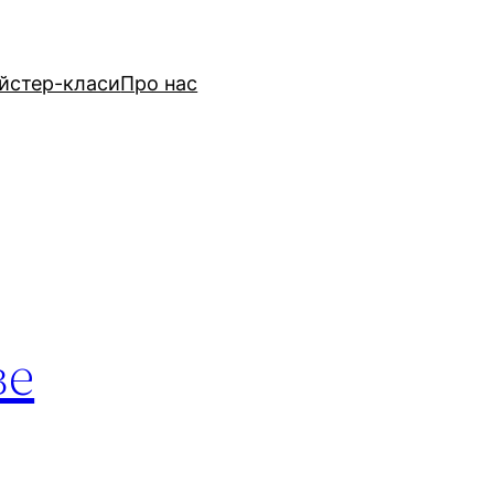
йстер-класи
Про нас
ве