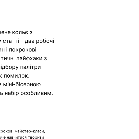
чене кольє з
статті – два робочі
ин і покрокові
ктичні лайфхаки з
підбору палітри
х помилок.
з міні-бісерною
ь набір особливим.
крокові майстер-класи,
хоче навчитися творити