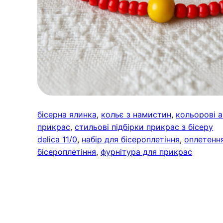
бісерна ялинка
, 
кольє з намистин
, 
кольорові 
прикрас
, 
стильові підбірки прикрас з бісеру
delica 11/0
, 
набір для бісероплетіння
, 
оплетенн
бісероплетіння
, 
фурнітура для прикрас