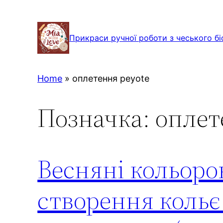
Перейти
до
Прикраси ручної роботи з чеського бі
вмісту
Home
»
оплетення peyote
Позначка:
оплет
Весняні кольоро
створення кольє