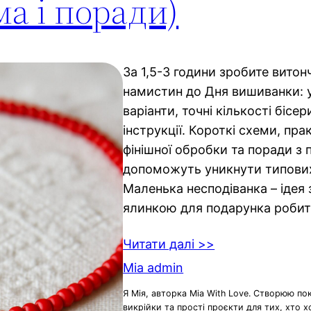
а і поради)
За 1,5-3 години зробите витон
намистин до Дня вишиванки: у 
варіанти, точні кількості бісер
інструкції. Короткі схеми, пра
фінішної обробки та поради з 
допоможуть уникнути типови
Маленька несподіванка – ідея 
ялинкою для подарунка робит
Читати далі >>
Mia admin
Я Мія, авторка Mia With Love. Створюю по
викрійки та прості проєкти для тих, хто 