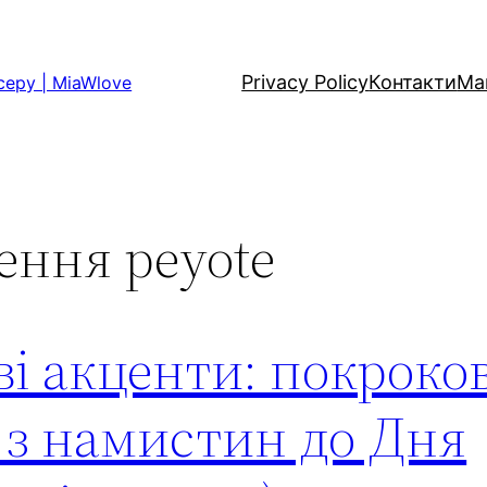
Privacy Policy
Контакти
Ма
серу | MiaWlove
ення peyote
ві акценти: покроко
 з намистин до Дня