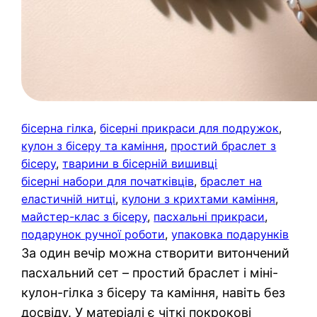
бісерна гілка
, 
бісерні прикраси для подружок
, 
кулон з бісеру та каміння
, 
простий браслет з
бісеру
, 
тварини в бісерній вишивці
бісерні набори для початківців
, 
браслет на
еластичній нитці
, 
кулони з крихтами каміння
, 
майстер-клас з бісеру
, 
пасхальні прикраси
, 
подарунок ручної роботи
, 
упаковка подарунків
За один вечір можна створити витончений
пасхальний сет – простий браслет і міні-
кулон-гілка з бісеру та каміння, навіть без
досвіду. У матеріалі є чіткі покрокові