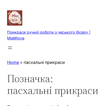
Перейти
до
вмісту
Прикраси ручної роботи з чеського бісеру |
MiaWlove
Home
»
пасхальні прикраси
Позначка:
пасхальні прикраси