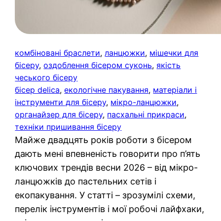
комбіновані браслети
, 
ланцюжки
, 
мішечки для
бісеру
, 
оздоблення бісером суконь
, 
якість
чеського бісеру
бісер delica
, 
екологічне пакування
, 
матеріали і
інструменти для бісеру
, 
мікро-ланцюжки
, 
органайзер для бісеру
, 
пасхальні прикраси
, 
техніки пришивання бісеру
Майже двадцять років роботи з бісером
дають мені впевненість говорити про п’ять
ключових трендів весни 2026 – від мікро-
ланцюжків до пастельних сетів і
екопакування. У статті – зрозумілі схеми,
перелік інструментів і мої робочі лайфхаки,