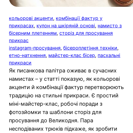
кольорові акценти
, 
комбінації фактур у
прикрасах
, 
кулон на шкіряній основі
, 
намисто з
бісерним плетенням
, 
сторіз для просування
прикрас
instagram-просування
, 
бісероплетіння техніки
, 
етно-натхнення
, 
майстер-клас бісер
, 
пасхальні
прикраси
Як писанкова палітра оживає в сучасних
намистах – у статті показую, як кольорові
акценти й комбінації фактур перетворюють
традицію на стильні прикраси. Є простий
міні-майстер-клас, робочі поради з
фотозйомки та шаблони сторіз для
просування до Великодня. Пара
несподіваних трюків підкаже, як зробити