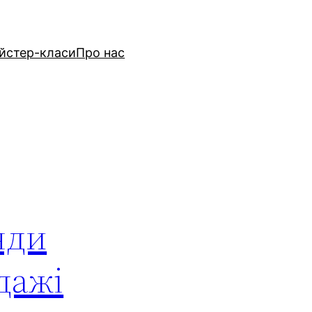
йстер-класи
Про нас
нди
дажі