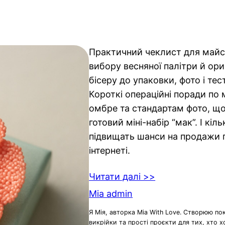
Практичний чеклист для майст
вибору весняної палітри й ори
бісеру до упаковки, фото і те
Короткі операційні поради по 
омбре та стандартам фото, щ
готовий міні-набір “мак”. І кіль
підвищать шанси на продажи пі
інтернеті.
Читати далі >>
Mia admin
Я Мія, авторка Mia With Love. Створюю по
викрійки та прості проєкти для тих, хто 