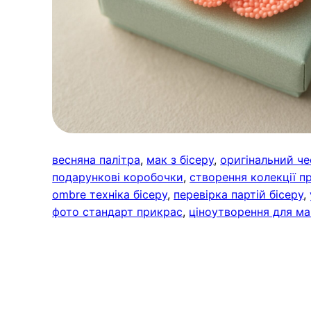
весняна палітра
, 
мак з бісеру
, 
оригінальний че
подарункові коробочки
, 
створення колекції п
ombre техніка бісеру
, 
перевірка партій бісеру
, 
фото стандарт прикрас
, 
ціноутворення для ма