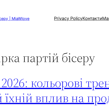
Privacy Policy
Контакти
Ма
серу | MiaWlove
ірка партій бісеру
 2026: кольорові тре
й їхній вплив на про