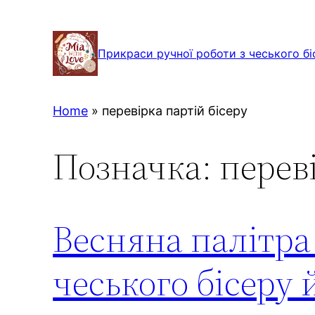
Перейти
до
Прикраси ручної роботи з чеського бі
вмісту
Home
»
перевірка партій бісеру
Позначка:
перев
Весняна палітра
чеського бісеру 