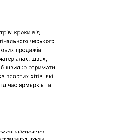
рів: кроки від
гінального чеського
стових продажів.
матеріалах, швах,
об швидко отримати
ка простих хітів, які
д час ярмарків і в
крокові майстер-класи,
хоче навчитися творити