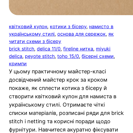
квітковий кулон
, 
котики з бісеру
, 
намисто в
українському стилі
, 
основа для сережок
, 
як
читати схеми з бісеру
brick stitch
, 
delica 11/0
, 
fireline нитка
, 
miyuki
delica
, 
peyote stitch
, 
toho 15/0
, 
бісерні схеми
, 
кримпи
У цьому практичному майстер-класі
досвідчений майстер крок за кроком
покаже, як сплести котика з бісеру й
створити квітковий кулон для намиста в
українському стилі. Отримаєте чіткі
списки матеріалів, розписані ряди для brick
stitch і netting та корисні поради щодо
фурнітури. Навчитеся акуратно фіксувати