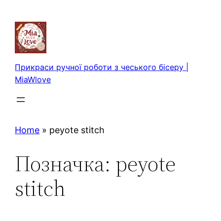
Перейти
до
вмісту
Прикраси ручної роботи з чеського бісеру |
MiaWlove
Home
»
peyote stitch
Позначка:
peyote
stitch