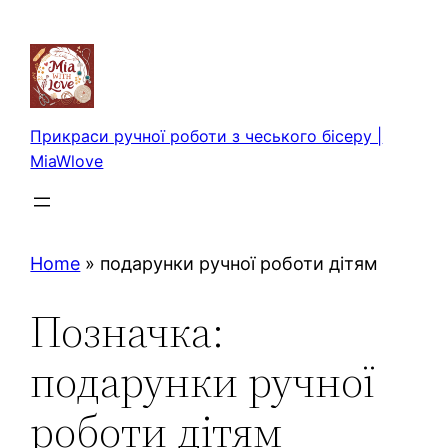
Перейти
до
вмісту
Прикраси ручної роботи з чеського бісеру |
MiaWlove
Home
»
подарунки ручної роботи дітям
Позначка:
подарунки ручної
роботи дітям