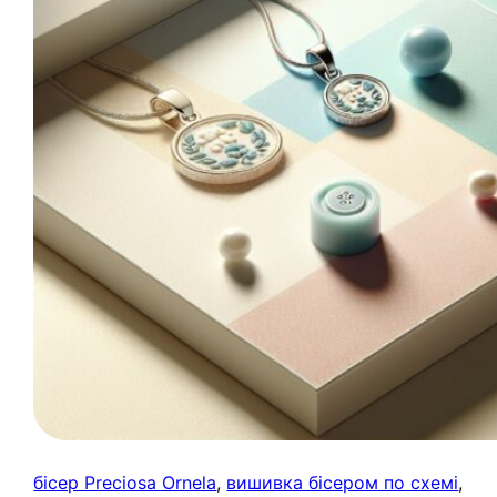
бісер Preciosa Ornela
, 
вишивка бісером по схемі
, 