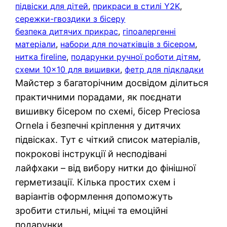
підвіски для дітей
, 
прикраси в стилі Y2K
, 
сережки-гвоздики з бісеру
безпека дитячих прикрас
, 
гіпоалергенні
матеріали
, 
набори для початківців з бісером
, 
нитка fireline
, 
подарунки ручної роботи дітям
, 
схеми 10×10 для вишивки
, 
фетр для підкладки
Майстер з багаторічним досвідом ділиться
практичними порадами, як поєднати
вишивку бісером по схемі, бісер Preciosa
Ornela і безпечні кріплення у дитячих
підвісках. Тут є чіткий список матеріалів,
покрокові інструкції й несподівані
лайфхаки – від вибору нитки до фінішної
герметизації. Кілька простих схем і
варіантів оформлення допоможуть
зробити стильні, міцні та емоційні
подарунки.