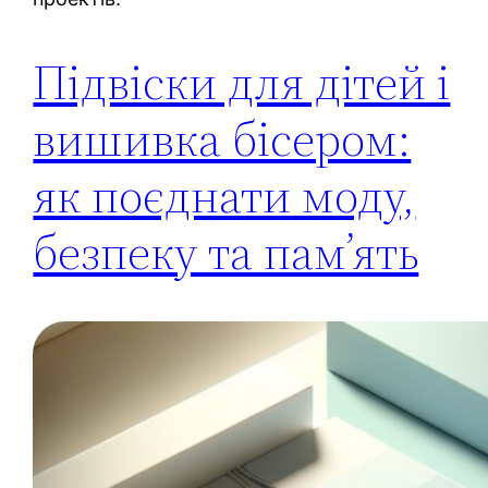
Підвіски для дітей і
вишивка бісером:
як поєднати моду,
безпеку та пам’ять