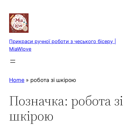
Перейти
до
вмісту
Прикраси ручної роботи з чеського бісеру |
MiaWlove
Home
»
робота зі шкірою
Позначка:
робота зі
шкірою