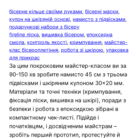
бісерне кільце своїми руками
, 
бісерні маски
, 
кулон на шкіряній основі
, 
намисто з підвісками
, 
подарункові набори з бісеру
fireline ліска
, 
вишивка бісером
, 
епоксидна
смола
, 
контроль якості
, 
кримпування
, 
майстер-
клас бісероплетіння
, 
робота зі шкірою
, 
упаковка
для прикрас
За цим покроковим майстер-класом ви за
90-150 хв зробите намисто 45 см з трьома
підвісками і шкіряним кулоном 30×20 мм.
Матеріали та точні техніки (кримпування,
фіксація ліски, вишивка на шкірі), поради з
безпеки і робота з епоксидкою зібрані в
компактному чек-листі. Підійде і
початківцям, і досвідченим майстрам –
зробіть перший прототип, протестуйте й