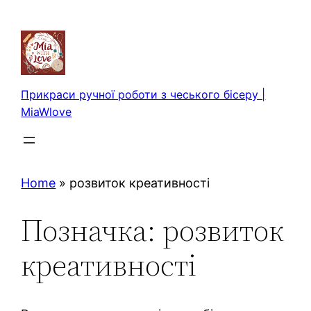
Перейти
до
вмісту
Прикраси ручної роботи з чеського бісеру |
MiaWlove
Home
»
розвиток креативності
Позначка:
розвиток
креативності