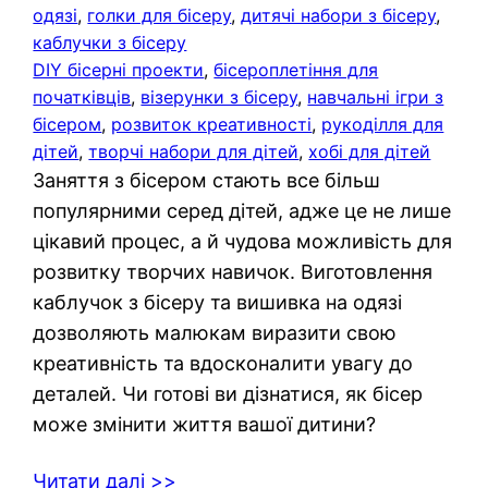
одязі
, 
голки для бісеру
, 
дитячі набори з бісеру
, 
каблучки з бісеру
DIY бісерні проекти
, 
бісероплетіння для
початківців
, 
візерунки з бісеру
, 
навчальні ігри з
бісером
, 
розвиток креативності
, 
рукоділля для
дітей
, 
творчі набори для дітей
, 
хобі для дітей
Заняття з бісером стають все більш
популярними серед дітей, адже це не лише
цікавий процес, а й чудова можливість для
розвитку творчих навичок. Виготовлення
каблучок з бісеру та вишивка на одязі
дозволяють малюкам виразити свою
креативність та вдосконалити увагу до
деталей. Чи готові ви дізнатися, як бісер
може змінити життя вашої дитини?
Читати далі >>