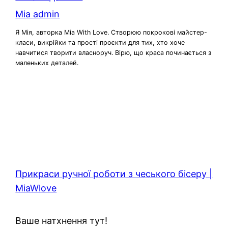
Mia admin
Я Мія, авторка Mia With Love. Створюю покрокові майстер-
класи, викрійки та прості проєкти для тих, хто хоче
навчитися творити власноруч. Вірю, що краса починається з
маленьких деталей.
Прикраси ручної роботи з чеського бісеру |
MiaWlove
Ваше натхнення тут!