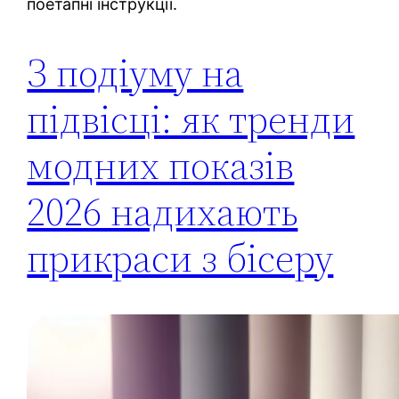
поетапні інструкції.
З подіуму на
підвісці: як тренди
модних показів
2026 надихають
прикраси з бісеру