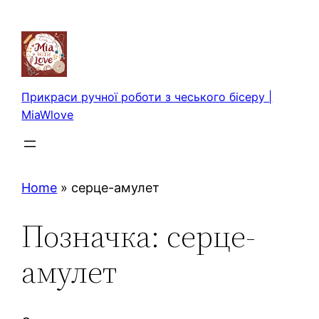
Перейти
до
вмісту
Прикраси ручної роботи з чеського бісеру |
MiaWlove
Home
»
серце-амулет
Позначка:
серце-
амулет