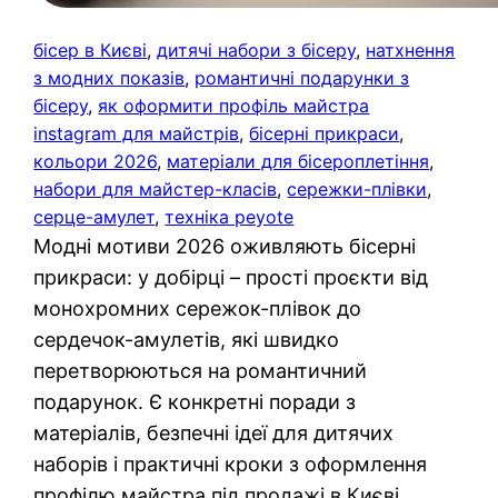
бісер в Києві
, 
дитячі набори з бісеру
, 
натхнення
з модних показів
, 
романтичні подарунки з
бісеру
, 
як оформити профіль майстра
instagram для майстрів
, 
бісерні прикраси
, 
кольори 2026
, 
матеріали для бісероплетіння
, 
набори для майстер-класів
, 
сережки-плівки
, 
серце-амулет
, 
техніка peyote
Модні мотиви 2026 оживляють бісерні
прикраси: у добірці – прості проєкти від
монохромних сережок-плівок до
сердечок-амулетів, які швидко
перетворюються на романтичний
подарунок. Є конкретні поради з
матеріалів, безпечні ідеї для дитячих
наборів і практичні кроки з оформлення
профілю майстра під продажі в Києві.