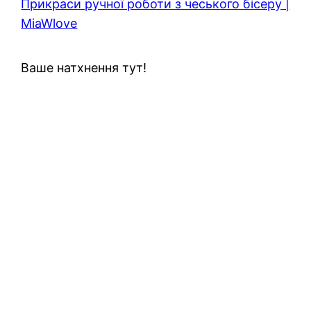
Прикраси ручної роботи з чеського бісеру |
MiaWlove
Ваше натхнення тут!