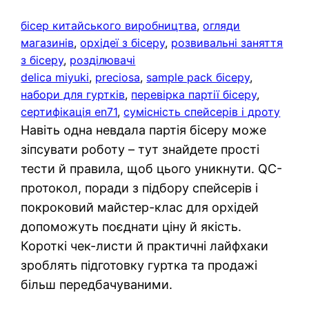
бісер китайського виробництва
, 
огляди
магазинів
, 
орхідеї з бісеру
, 
розвивальні заняття
з бісеру
, 
розділювачі
delica miyuki
, 
preciosa
, 
sample pack бісеру
, 
набори для гуртків
, 
перевірка партії бісеру
, 
сертифікація en71
, 
сумісність спейсерів і дроту
Навіть одна невдала партія бісеру може
зіпсувати роботу – тут знайдете прості
тести й правила, щоб цього уникнути. QC-
протокол, поради з підбору спейсерів і
покроковий майстер-клас для орхідей
допоможуть поєднати ціну й якість.
Короткі чек-листи й практичні лайфхаки
зроблять підготовку гуртка та продажі
більш передбачуваними.