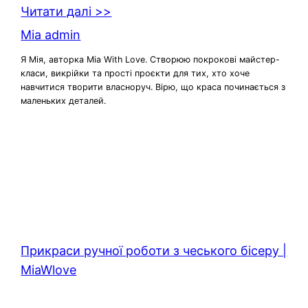
Читати далі >>
Mia admin
Я Мія, авторка Mia With Love. Створюю покрокові майстер-
класи, викрійки та прості проєкти для тих, хто хоче
навчитися творити власноруч. Вірю, що краса починається з
маленьких деталей.
Прикраси ручної роботи з чеського бісеру |
MiaWlove