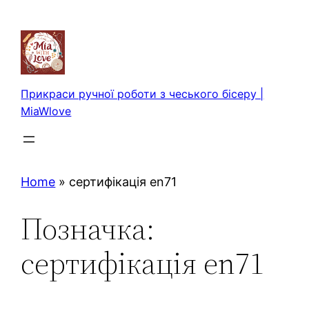
Перейти
до
вмісту
Прикраси ручної роботи з чеського бісеру |
MiaWlove
Home
»
сертифікація en71
Позначка:
сертифікація en71