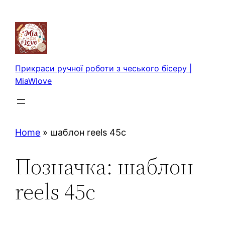
Перейти
до
вмісту
Прикраси ручної роботи з чеського бісеру |
MiaWlove
Home
»
шаблон reels 45с
Позначка:
шаблон
reels 45с