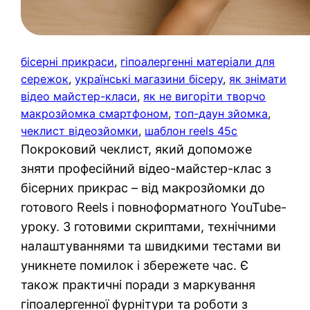
бісерні прикраси
, 
гіпоалергенні матеріали для
сережок
, 
українські магазини бісеру
, 
як знімати
відео майстер-класи
, 
як не вигоріти творчо
макрозйомка смартфоном
, 
топ-даун зйомка
, 
чеклист відеозйомки
, 
шаблон reels 45с
Покроковий чеклист, який допоможе
зняти професійний відео-майстер-клас з
бісерних прикрас – від макрозйомки до
готового Reels і повноформатного YouTube-
уроку. З готовими скриптами, технічними
налаштуваннями та швидкими тестами ви
уникнете помилок і збережете час. Є
також практичні поради з маркування
гіпоалергенної фурнітури та роботи з