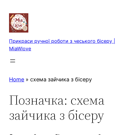
Перейти
до
вмісту
Прикраси ручної роботи з чеського бісеру |
MiaWlove
Home
»
схема зайчика з бісеру
Позначка:
схема
зайчика з бісеру