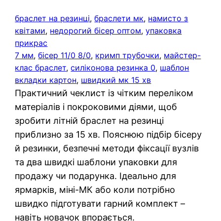
браслет на резинці
, 
браслети мк
, 
намисто з
квітами
, 
недорогий бісер оптом
, 
упаковка
прикрас
7 мм
, 
бісер 11/0 8/0
, 
кримп трубочки
, 
майстер-
клас браслет
, 
силіконова резинка 0
, 
шаблон
вкладки картон
, 
швидкий мк 15 хв
Практичний чеклист із чітким переліком
матеріалів і покроковими діями, щоб
зробити літній браслет на резинці
приблизно за 15 хв. Пояснюю підбір бісеру
й резинки, безпечні методи фіксації вузлів
та два швидкі шаблони упаковки для
продажу чи подарунка. Ідеально для
ярмарків, міні-МК або коли потрібно
швидко підготувати гарний комплект –
навіть новачок впорається.