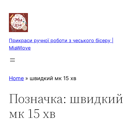
Перейти
до
вмісту
Прикраси ручної роботи з чеського бісеру |
MiaWlove
Home
»
швидкий мк 15 хв
Позначка:
швидкий
мк 15 хв