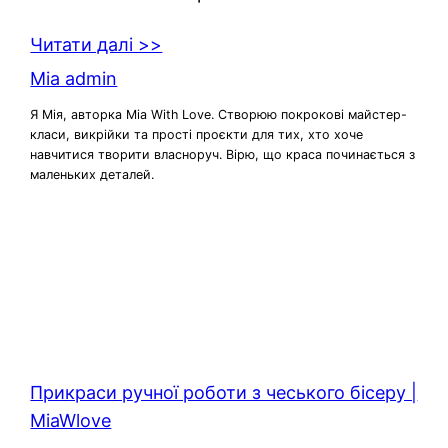
Читати далі >>
Mia admin
Я Мія, авторка Mia With Love. Створюю покрокові майстер-
класи, викрійки та прості проєкти для тих, хто хоче
навчитися творити власноруч. Вірю, що краса починається з
маленьких деталей.
Прикраси ручної роботи з чеського бісеру |
MiaWlove