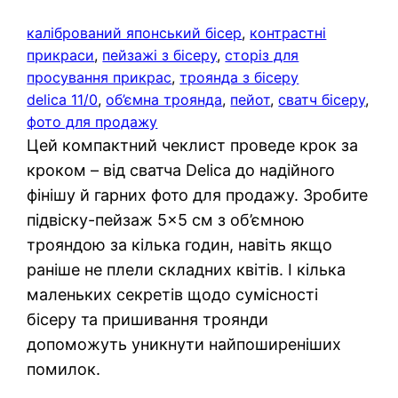
калібрований японський бісер
, 
контрастні
прикраси
, 
пейзажі з бісеру
, 
сторіз для
просування прикрас
, 
троянда з бісеру
delica 11/0
, 
об’ємна троянда
, 
пейот
, 
сватч бісеру
, 
фото для продажу
Цей компактний чеклист проведе крок за
кроком – від сватча Delica до надійного
фінішу й гарних фото для продажу. Зробите
підвіску-пейзаж 5×5 см з об’ємною
трояндою за кілька годин, навіть якщо
раніше не плели складних квітів. І кілька
маленьких секретів щодо сумісності
бісеру та пришивання троянди
допоможуть уникнути найпоширеніших
помилок.