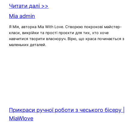
Читати далі >>
Mia admin
Я Мія, авторка Mia With Love. Створюю покрокові майстер-
класи, викрійки та прості проєкти для тих, хто хоче
навчитися творити власноруч. Вірю, що краса починається з
маленьких деталей.
Прикраси ручної роботи з чеського бісеру |
MiaWlove