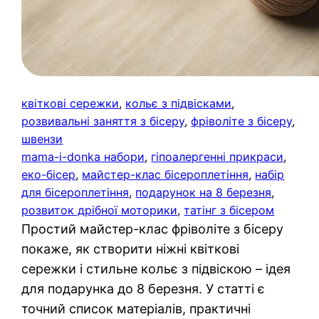
квіткові сережки
, 
кольє з підвісками
, 
розвивальні заняття з бісеру
, 
фріволіте з бісеру
, 
швензи
mama-i-donka набори
, 
гіпоалергенні прикраси
, 
еко-бісер
, 
майстер-клас бісероплетіння
, 
набір
для бісероплетіння
, 
подарунок на 8 березня
, 
розвиток дрібної моторики
, 
татінг з бісером
Простий майстер-клас фріволіте з бісеру
покаже, як створити ніжні квіткові
сережки і стильне кольє з підвіскою – ідея
для подарунка до 8 березня. У статті є
точний список матеріалів, практичні