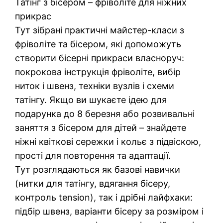
Татінг з бісером – фріволіте для ніжних
прикрас
Тут зібрані практичні майстер-класи з
фріволіте та бісером, які допоможуть
створити бісерні прикраси власноруч:
покрокова інструкція фріволіте, вибір
ниток і швенз, техніки вузлів і схеми
татінгу. Якщо ви шукаєте ідею для
подарунка до 8 березня або розвивальні
заняття з бісером для дітей – знайдете
ніжні квіткові сережки і кольє з підвіскою,
прості для повторення та адаптації.
Тут розглядаються як базові навички
(нитки для татінгу, вдягання бісеру,
контроль tension), так і дрібні лайфхаки:
підбір швенз, варіанти бісеру за розміром і