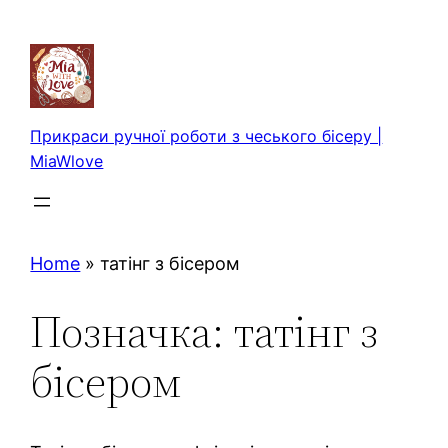
Перейти
до
вмісту
Прикраси ручної роботи з чеського бісеру |
MiaWlove
Home
»
татінг з бісером
Позначка:
татінг з
бісером