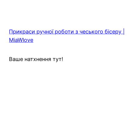
Прикраси ручної роботи з чеського бісеру |
MiaWlove
Ваше натхнення тут!