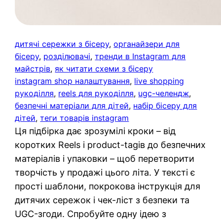
дитячі сережки з бісеру
, 
органайзери для
бісеру
, 
розділювачі
, 
тренди в Instagram для
майстрів
, 
як читати схеми з бісеру
instagram shop налаштування
, 
live shopping
рукоділля
, 
reels для рукоділля
, 
ugc-челендж
, 
безпечні матеріали для дітей
, 
набір бісеру для
дітей
, 
теги товарів instagram
Ця підбірка дає зрозумілі кроки – від
коротких Reels і product-tagів до безпечних
матеріалів і упаковки – щоб перетворити
творчість у продажі цього літа. У тексті є
прості шаблони, покрокова інструкція для
дитячих сережок і чек-ліст з безпеки та
UGC-згоди. Спробуйте одну ідею з