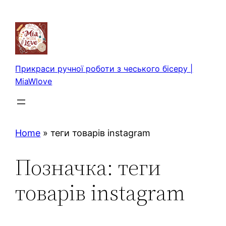
Перейти
до
вмісту
Прикраси ручної роботи з чеського бісеру |
MiaWlove
Home
»
теги товарів instagram
Позначка:
теги
товарів instagram