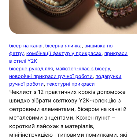
бісер на канві
, 
бісерна ялинка
, 
вишивка по
фетру
, 
комбінації фактур у прикрасах
, 
прикраси
в стилі Y2K
бісерне рукоділля
, 
майстер-клас з бісеру
, 
новорічні прикраси ручної роботи
, 
подарунки
ручної роботи
, 
текстурні прикраси
Чеклист з 12 практичних кроків допоможе
швидко зібрати святкову Y2K‑колекцію з
фетровими елементами, бісером на канві й
металевими акцентами. Кожен пункт –
короткий лайфхак з матеріалів,
міні‑інструкцією і типовими помилками, які