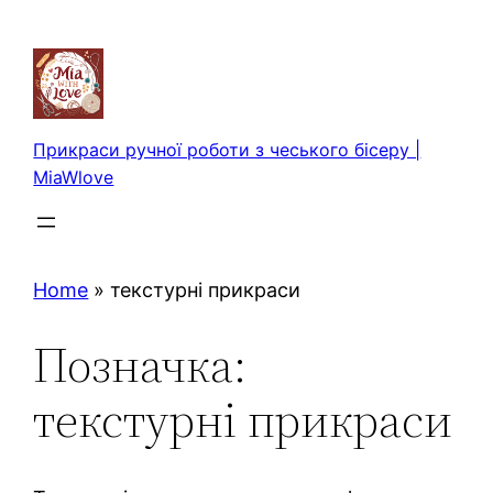
Перейти
до
вмісту
Прикраси ручної роботи з чеського бісеру |
MiaWlove
Home
»
текстурні прикраси
Позначка:
текстурні прикраси