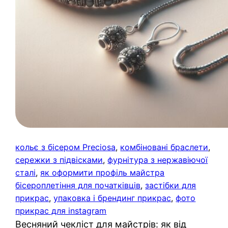
кольє з бісером Preciosa
, 
комбіновані браслети
, 
сережки з підвісками
, 
фурнітура з нержавіючої
сталі
, 
як оформити профіль майстра
бісероплетіння для початківців
, 
застібки для
прикрас
, 
упаковка і брендинг прикрас
, 
фото
прикрас для instagram
Весняний чекліст для майстрів: як від