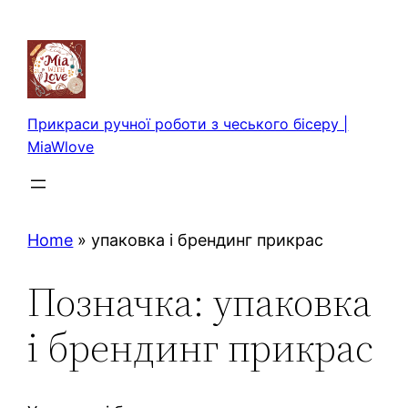
Перейти
до
вмісту
Прикраси ручної роботи з чеського бісеру |
MiaWlove
Home
»
упаковка і брендинг прикрас
Позначка:
упаковка
і брендинг прикрас