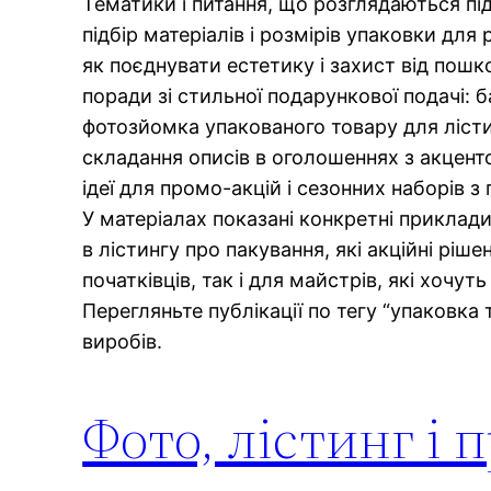
Тематики і питання, що розглядаються під
підбір матеріалів і розмірів упаковки для 
як поєднувати естетику і захист від пош
поради зі стильної подарункової подачі: б
фотозйомка упакованого товару для лісти
складання описів в оголошеннях з акцент
ідеї для промо-акцій і сезонних наборів
У матеріалах показані конкретні приклад
в лістингу про пакування, які акційні рі
початківців, так і для майстрів, які хочут
Перегляньте публікації по тегу “упаковка 
виробів.
Фото, лістинг і