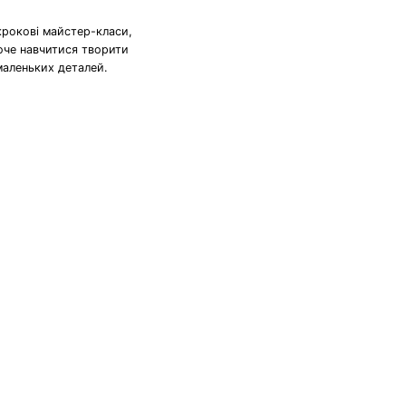
крокові майстер-класи,
хоче навчитися творити
маленьких деталей.