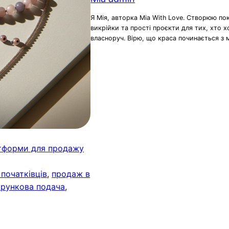
Я Мія, авторка Mia With Love. Створюю по
викрійки та прості проєкти для тих, хто 
власноруч. Вірю, що краса починається з 
тформи для продажу
початківців
, 
продаж в
арункова подача
, 