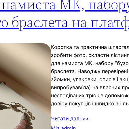
намиста МК, набору
го браслета на плат
Коротка та практична шпаргал
зробити фото, скласти лістинг
для намиста МК, набору “бузок
браслета. Наводжу перевірен
зйомки, упаковки, описів і акці
випробував(ла) на власних пр
несподіваних трюків допомож
довіру покупців і швидко збіл
Читати далі >>
Mia admin