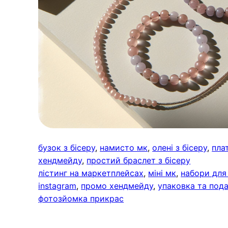
бузок з бісеру
, 
намисто мк
, 
олені з бісеру
, 
пла
хендмейду
, 
простий браслет з бісеру
лістинг на маркетплейсах
, 
міні мк
, 
набори для 
instagram
, 
промо хендмейду
, 
упаковка та под
фотозйомка прикрас