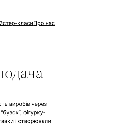
йстер-класи
Про нас
подача
сть виробів через
“бузок”, фігурку-
тавки і створювали