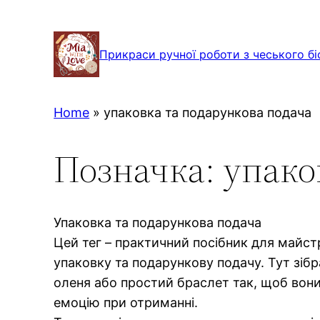
Перейти
до
Прикраси ручної роботи з чеського бі
вмісту
Home
»
упаковка та подарункова подача
Позначка:
упако
Упаковка та подарункова подача
Цей тег – практичний посібник для майстр
упаковку та подарункову подачу. Тут зібра
оленя або простий браслет так, щоб вони
емоцію при отриманні.