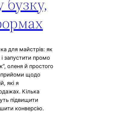
 бузку,
формах
ка для майстрів: як
 і запустити промо
”, оленя й простого
і прийоми щодо
й, які я
одажах. Кілька
уть підвищити
ьшити конверсію.