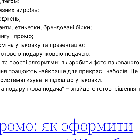
 тегом:
різних виробів;
коджень;
анти, етикетки, брендовані бірки;
нгу і промо;
ом на упаковку та презентацію;
 з готовою подарунковою подачею.
и та прості алгоритми: як зробити фото пакованого
шення працюють найкраще для прикрас і наборів. Це
ь систематизувати підхід до упаковки.
та подарункова подача” – знайдете готові рішення та
 промо: як оформити