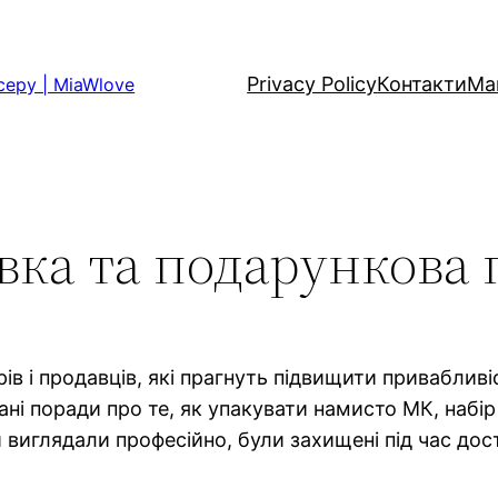
Privacy Policy
Контакти
Ма
серу | MiaWlove
вка та подарункова 
ів і продавців, які прагнуть підвищити привабливі
ні поради про те, як упакувати намисто МК, набір 
 виглядали професійно, були захищені під час дос