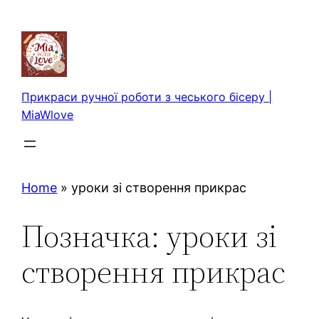
Перейти
до
вмісту
Прикраси ручної роботи з чеського бісеру |
MiaWlove
Home
»
уроки зі створення прикрас
Позначка:
уроки зі
створення прикрас