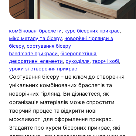
комбіновані браслети
, 
курс бісерних прикрас
, 
мікс металу та бісеру
, 
новорічні гірлянди з
бісеру
, 
сортування бісеру
handmade прикраси
, 
бісероплетіння
, 
декоративні елементи
, 
рукоділля
, 
творчі хобі
, 
уроки зі створення прикрас
Сортування бісеру – це ключ до створення
унікальних комбінованих браслетів та
новорічних гірлянд. Ви дізнаєтеся, як
організація матеріалів може спростити
творчий процес та відкрити нові
можливості для оформлення прикрас.
Згадайте про курси бісерних прикрас, які