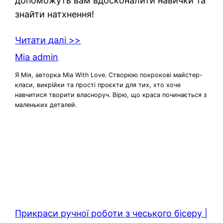
допоможуть вам вдосконалити навички та
знайти натхнення!
Читати далі >>
Mia admin
Я Мія, авторка Mia With Love. Створюю покрокові майстер-
класи, викрійки та прості проєкти для тих, хто хоче
навчитися творити власноруч. Вірю, що краса починається з
маленьких деталей.
Прикраси ручної роботи з чеського бісеру |