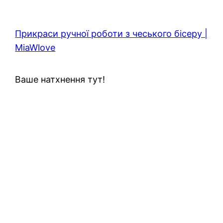
Прикраси ручної роботи з чеського бісеру |
MiaWlove
Ваше натхнення тут!