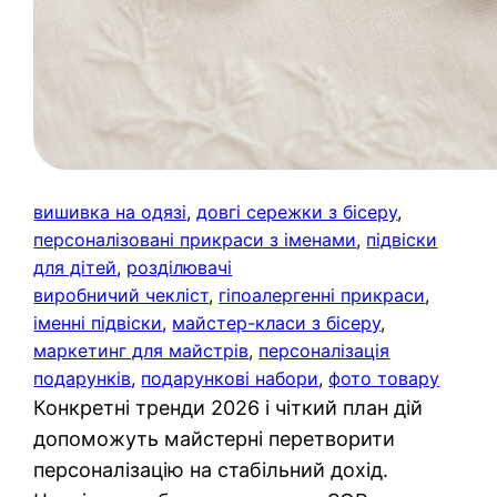
вишивка на одязі
, 
довгі сережки з бісеру
, 
персоналізовані прикраси з іменами
, 
підвіски
для дітей
, 
розділювачі
виробничий чекліст
, 
гіпоалергенні прикраси
, 
іменні підвіски
, 
майстер-класи з бісеру
, 
маркетинг для майстрів
, 
персоналізація
подарунків
, 
подарункові набори
, 
фото товару
Конкретні тренди 2026 і чіткий план дій
допоможуть майстерні перетворити
персоналізацію на стабільний дохід.