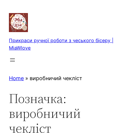
Перейти
до
вмісту
Прикраси ручної роботи з чеського бісеру |
MiaWlove
Home
»
виробничий чекліст
Позначка:
виробничий
чекліст