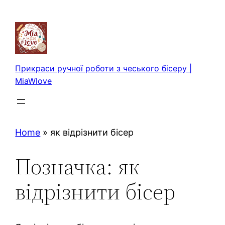
Перейти
до
вмісту
Прикраси ручної роботи з чеського бісеру |
MiaWlove
Home
»
як відрізнити бісер
Позначка:
як
відрізнити бісер