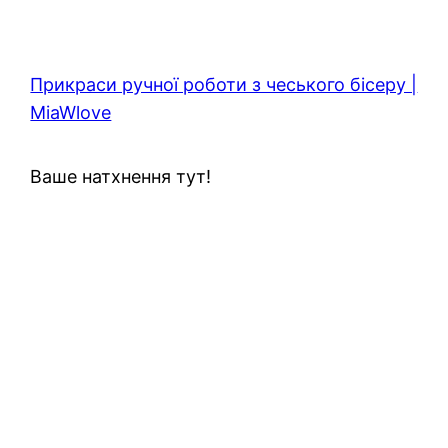
Прикраси ручної роботи з чеського бісеру |
MiaWlove
Ваше натхнення тут!