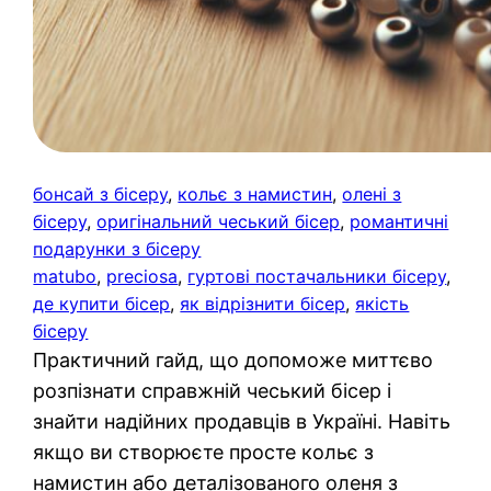
бонсай з бісеру
, 
кольє з намистин
, 
олені з
бісеру
, 
оригінальний чеський бісер
, 
романтичні
подарунки з бісеру
matubo
, 
preciosa
, 
гуртові постачальники бісеру
, 
де купити бісер
, 
як відрізнити бісер
, 
якість
бісеру
Практичний гайд, що допоможе миттєво
розпізнати справжній чеський бісер і
знайти надійних продавців в Україні. Навіть
якщо ви створюєте просте кольє з
намистин або деталізованого оленя з