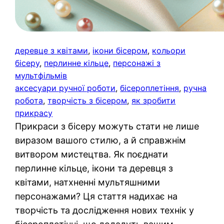
деревце з квітами
, 
ікони бісером
, 
кольори
бісеру
, 
перлинне кільце
, 
персонажі з
мультфільмів
аксесуари ручної роботи
, 
бісероплетіння
, 
ручна
робота
, 
творчість з бісером
, 
як зробити
прикрасу
Прикраси з бісеру можуть стати не лише
виразом вашого стилю, а й справжнім
витвором мистецтва. Як поєднати
перлинне кільце, ікони та деревця з
квітами, натхненні мультяшними
персонажами? Ця стаття надихає на
творчість та дослідження нових технік у