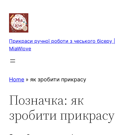
Перейти
до
вмісту
Прикраси ручної роботи з чеського бісеру |
MiaWlove
Home
»
як зробити прикрасу
Позначка:
як
зробити прикрасу