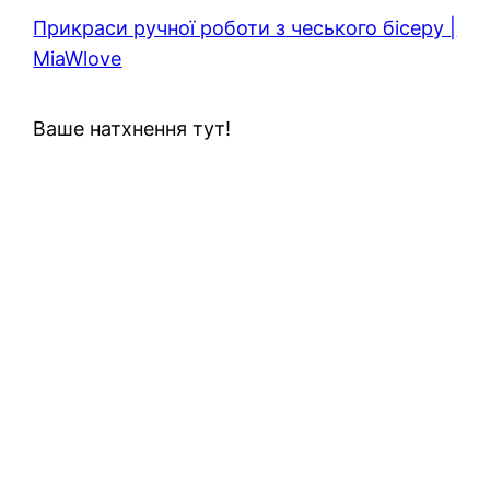
Прикраси ручної роботи з чеського бісеру |
MiaWlove
Ваше натхнення тут!