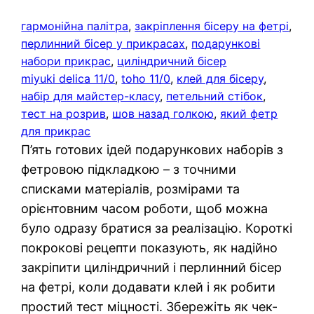
гармонійна палітра
, 
закріплення бісеру на фетрі
, 
перлинний бісер у прикрасах
, 
подарункові
набори прикрас
, 
циліндричний бісер
miyuki delica 11/0
, 
toho 11/0
, 
клей для бісеру
, 
набір для майстер-класу
, 
петельний стібок
, 
тест на розрив
, 
шов назад голкою
, 
який фетр
для прикрас
П’ять готових ідей подарункових наборів з
фетровою підкладкою – з точними
списками матеріалів, розмірами та
орієнтовним часом роботи, щоб можна
було одразу братися за реалізацію. Короткі
покрокові рецепти показують, як надійно
закріпити циліндричний і перлинний бісер
на фетрі, коли додавати клей і як робити
простий тест міцності. Збережіть як чек-