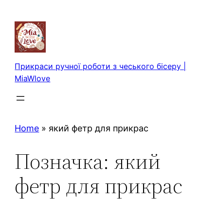
Перейти
до
вмісту
Прикраси ручної роботи з чеського бісеру |
MiaWlove
Home
»
який фетр для прикрас
Позначка:
який
фетр для прикрас