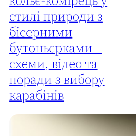
кольє‑комірець у
стилі природи з
бісерними
бутоньєрками –
схеми, відео та
поради з вибору
карабінів