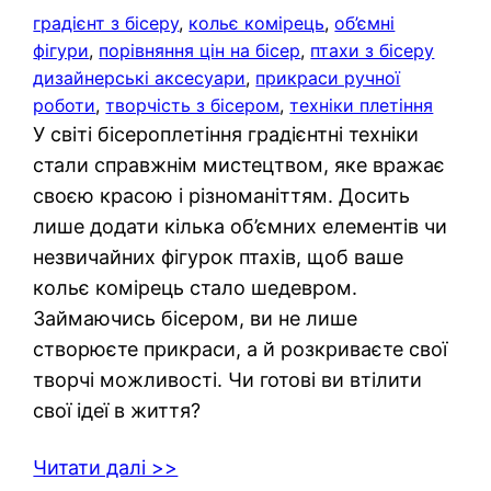
градієнт з бісеру
, 
кольє комірець
, 
об’ємні
фігури
, 
порівняння цін на бісер
, 
птахи з бісеру
дизайнерські аксесуари
, 
прикраси ручної
роботи
, 
творчість з бісером
, 
техніки плетіння
У світі бісероплетіння градієнтні техніки
стали справжнім мистецтвом, яке вражає
своєю красою і різноманіттям. Досить
лише додати кілька об’ємних елементів чи
незвичайних фігурок птахів, щоб ваше
кольє комірець стало шедевром.
Займаючись бісером, ви не лише
створюєте прикраси, а й розкриваєте свої
творчі можливості. Чи готові ви втілити
свої ідеї в життя?
Читати далі >>