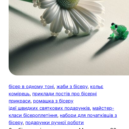
бісер в одному тоні
, 
жаби з бісеру
, 
кольє
комірець
, 
приклади постів про бісерні
прикраси
, 
ромашка з бісеру
ідеї швидких святкових подарунків
, 
майстер-
класи бісероплетіння
, 
набори для початківців з
бісеру
, 
подарунки ручної роботи