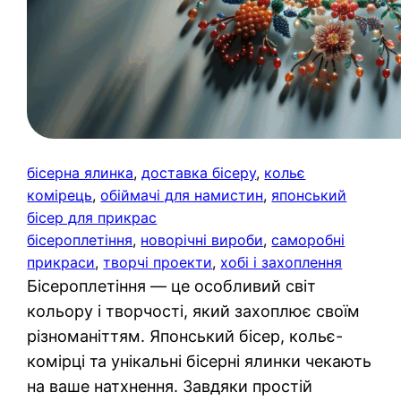
бісерна ялинка
, 
доставка бісеру
, 
кольє
комірець
, 
обіймачі для намистин
, 
японський
бісер для прикрас
бісероплетіння
, 
новорічні вироби
, 
саморобні
прикраси
, 
творчі проекти
, 
хобі і захоплення
Бісероплетіння — це особливий світ
кольору і творчості, який захоплює своїм
різноманіттям. Японський бісер, кольє-
комірці та унікальні бісерні ялинки чекають
на ваше натхнення. Завдяки простій