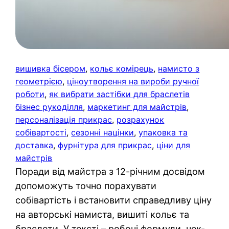
вишивка бісером
, 
кольє комірець
, 
намисто з
геометрією
, 
ціноутворення на вироби ручної
роботи
, 
як вибрати застібки для браслетів
бізнес рукоділля
, 
маркетинг для майстрів
, 
персоналізація прикрас
, 
розрахунок
собівартості
, 
сезонні націнки
, 
упаковка та
доставка
, 
фурнітура для прикрас
, 
ціни для
майстрів
Поради від майстра з 12-річним досвідом
допоможуть точно порахувати
собівартість і встановити справедливу ціну
на авторські намиста, вишиті кольє та
браслети. У тексті – робочі формули, чек-