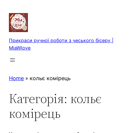
Перейти
до
вмісту
Прикраси ручної роботи з чеського бісеру |
MiaWlove
Home
»
кольє комірець
Категорія:
кольє
комірець