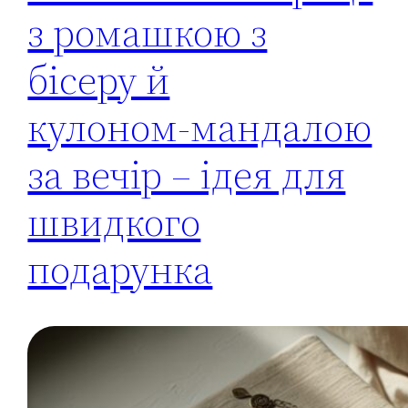
з ромашкою з
бісеру й
кулоном‑мандалою
за вечір – ідея для
швидкого
подарунка