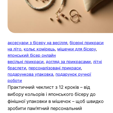
аксесуари з бісеру на весілля
, 
бісерні прикраси
на літо
, 
кольє комірець
, 
мішечки для бісеру
, 
японський бісер онлайн
весільні прикраси
, 
догляд за прикрасами
, 
літні
браслети
, 
персоналізовані прикраси
, 
подарункова упаковка
, 
подарунок ручної
роботи
Практичний чеклист з 12 кроків – від
вибору кольорів і японського бісеру до
фінішної упаковки в мішечок – щоб швидко
зробити пам’ятний персональний