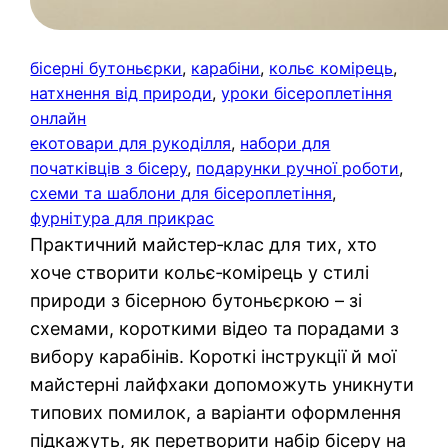
бісерні бутоньєрки
, 
карабіни
, 
кольє комірець
, 
натхнення від природи
, 
уроки бісероплетіння
онлайн
екотовари для рукоділля
, 
набори для
початківців з бісеру
, 
подарунки ручної роботи
, 
схеми та шаблони для бісероплетіння
, 
фурнітура для прикрас
Практичний майстер‑клас для тих, хто
хоче створити кольє‑комірець у стилі
природи з бісерною бутоньєркою – зі
схемами, короткими відео та порадами з
вибору карабінів. Короткі інструкції й мої
майстерні лайфхаки допоможуть уникнути
типових помилок, а варіанти оформлення
підкажуть, як перетворити набір бісеру на