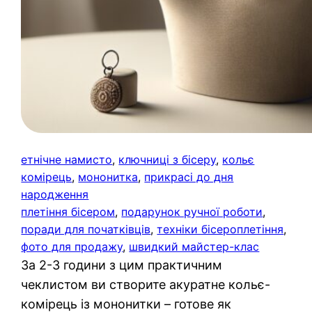
етнічне намисто
, 
ключниці з бісеру
, 
кольє
комірець
, 
мононитка
, 
прикрасі до дня
народження
плетіння бісером
, 
подарунок ручної роботи
, 
поради для початківців
, 
техніки бісероплетіння
, 
фото для продажу
, 
швидкий майстер-клас
За 2-3 години з цим практичним
чеклистом ви створите акуратне кольє-
комірець із мононитки – готове як