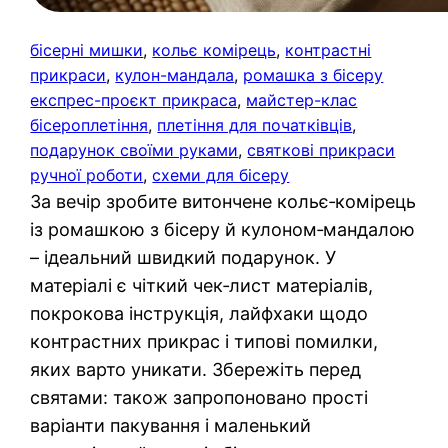
бісерні мишки
, 
кольє комірець
, 
контрастні
прикраси
, 
кулон-мандала
, 
ромашка з бісеру
експрес-проєкт прикраса
, 
майстер-клас
бісероплетіння
, 
плетіння для початківців
, 
подарунок своїми руками
, 
святкові прикраси
ручної роботи
, 
схеми для бісеру
За вечір зробите витончене кольє‑комірець
із ромашкою з бісеру й кулоном‑мандалою
– ідеальний швидкий подарунок. У
матеріалі є чіткий чек‑лист матеріалів,
покрокова інструкція, лайфхаки щодо
контрастних прикрас і типові помилки,
яких варто уникати. Збережіть перед
святами: також запропоновано прості
варіанти пакування і маленький