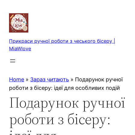
Перейти
до
вмісту
Прикраси ручної роботи з чеського бісеру |
MiaWlove
Home
»
Зараз читають
»
Подарунок ручної
роботи з бісеру: ідеї для особливих подій
Подарунок ручної
роботи з бісеру: