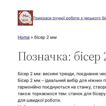
Перейти
до
Прикраси ручної роботи з чеського бі
вмісту
Home
»
бісер 2 мм
Позначка:
бісер
Бісер 2 мм: весняні тренди, поєднання че
Бісер 2 мм – ідеальний вибір для ніжних 
гармонійно поєднуються на станку, ство
також торкаємося тем: станок для бісеру
для швидкої роботи.