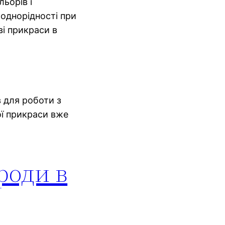
ьорів і
 однорідності при
ві прикраси в
в для роботи з
ої прикраси вже
роди в