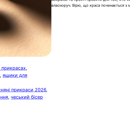
власноруч. Вірю, що краса починається з 
у прикрасах
, 
у
, 
ящики для
сняні прикраси 2026
, 
іння
, 
чеський бісер