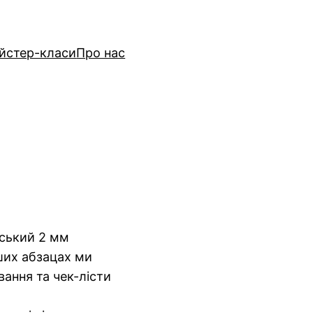
йстер-класи
Про нас
йський 2 мм
ших абзацах ми
вання та чек-лісти