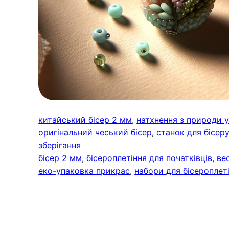
китайський бісер 2 мм
, 
натхнення з природи 
оригінальний чеський бісер
, 
станок для бісер
зберігання
бісер 2 мм
, 
бісероплетіння для початківців
, 
ве
еко-упаковка прикрас
, 
набори для бісероплет