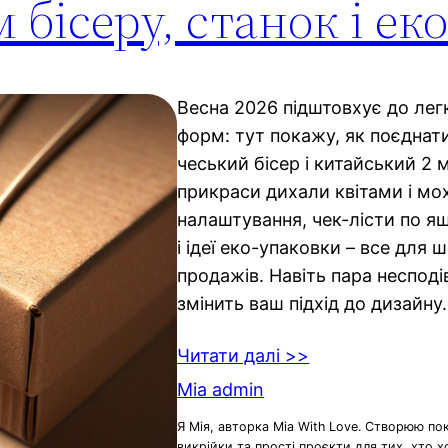
 бісеру, станок і е
Весна 2026 підштовхує до лег
форм: тут покажу, як поєднат
чеський бісер і китайський 2 
прикраси дихали квітами і мо
налаштування, чек-лісти по я
і ідеї еко-упаковки – все для 
продажів. Навіть пара неспод
змінить ваш підхід до дизайну.
Читати далі >>
Mia admin
Я Мія, авторка Mia With Love. Створюю по
викрійки та прості проєкти для тих, хто 