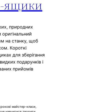
ко-ящики
ких, природних
и оригінальний
мм на станку, щоб
хом. Короткі
щиках для зберігання
швидких подарунків і
іваних прийомів
крокові майстер-класи,
хоче навчитися творити