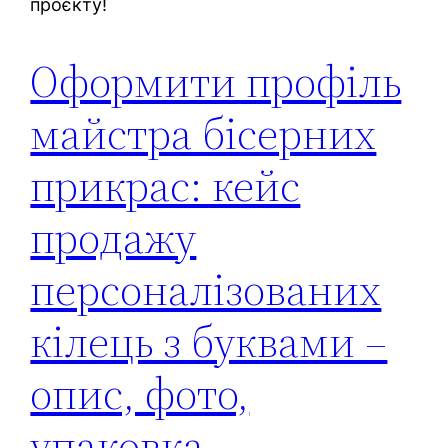
проєкту!
Оформити профіль
майстра бісерних
прикрас: кейс
продажу
персоналізованих
кілець з буквами –
опис, фото,
упаковка