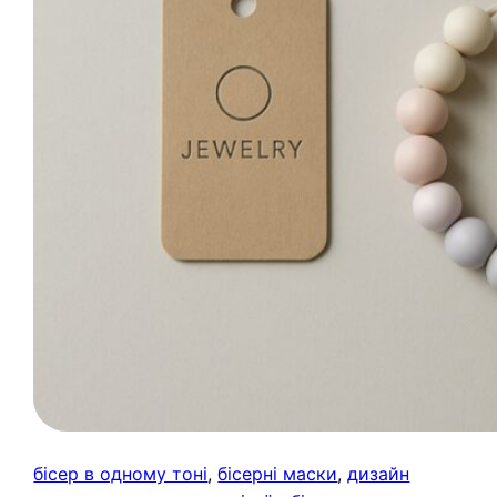
бісер в одному тоні
, 
бісерні маски
, 
дизайн