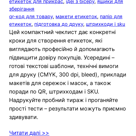
етикеток для прикрас
, 
ідеї з бісеру
, 
ящики для
зберігання
qr-код для товару
, 
макети етикеток
, 
папір для
етикеток
, 
підготовка до друку
, 
штрихкоди і sku
Цей компактний чеклист дає конкретні
кроки для створення етикеток, які
виглядають професійно й допомагають
підвищити довіру покупців. Усередині –
готові текстові шаблони, технічні вимоги
для друку (CMYK, 300 dpi, bleed), приклади
макетів для сережок і масок, а також
поради по QR, штрихкодам і SKU.
Надрукуйте пробний тираж і проганяйте
прості тести – результати можуть приємно
здивувати.
Читати далі >>