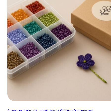
бісерна ялинка
, 
тварини в бісерній вишивці
, 