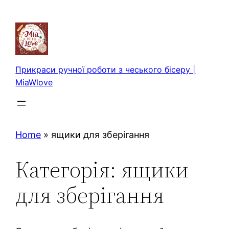
Перейти
до
вмісту
Прикраси ручної роботи з чеського бісеру |
MiaWlove
Home
»
ящики для зберігання
Категорія:
ящики
для зберігання