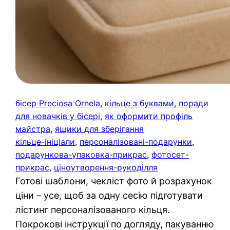
бісер Preciosa Ornela
, 
кільце з буквами
, 
поради
для новачків у бісері
, 
як оформити профіль
майстра
, 
ящики для зберігання
кільце-ініціали
, 
персоналізовані-подарунки
, 
подарункова-упаковка-прикрас
, 
фотосет-
прикрас
, 
ціноутворення-рукоділля
Готові шаблони, чекліст фото й розрахунок
ціни – усе, щоб за одну сесію підготувати
лістинг персоналізованого кільця.
Покрокові інструкції по догляду, пакуванню