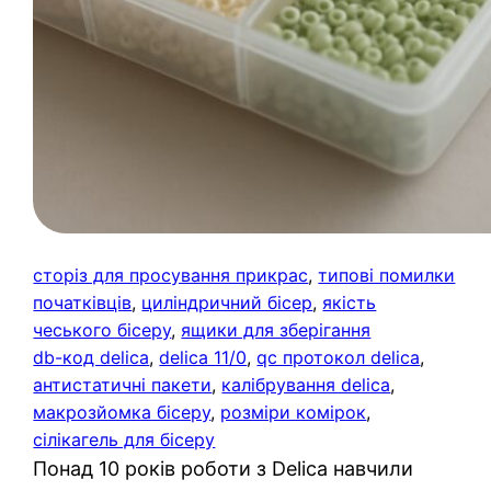
сторіз для просування прикрас
, 
типові помилки
початківців
, 
циліндричний бісер
, 
якість
чеського бісеру
, 
ящики для зберігання
db-код delica
, 
delica 11/0
, 
qc протокол delica
, 
антистатичні пакети
, 
калібрування delica
, 
макрозйомка бісеру
, 
розміри комірок
, 
сілікагель для бісеру
Понад 10 років роботи з Delica навчили