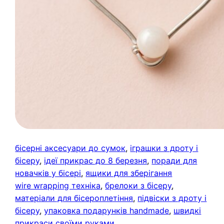
бісерні аксесуари до сумок
, 
іграшки з дроту і
бісеру
, 
ідеї прикрас до 8 березня
, 
поради для
новачків у бісері
, 
ящики для зберігання
wire wrapping техніка
, 
брелоки з бісеру
, 
матеріали для бісероплетіння
, 
підвіски з дроту і
бісеру
, 
упаковка подарунків handmade
, 
швидкі
прикраси своїми руками