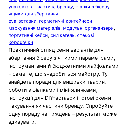
упаковка як частина бренду
, 
фіалки з бісеру
, 
ящики для зберігання
eva-вставки
, 
герметичні контейнери
, 
маркування матеріалів
, 
модульні органайзери
, 
портативні кейси
, 
силікагель
, 
стекові
коробочки
Практичний огляд семи варіантів для
зберігання бісеру з чіткими параметрами,
інструментами й бюджетними лайфхаками
– саме те, що знадобиться майстру. Тут
знайдете поради для вишивки тварин,
роботи з фіалками і міні-ялинками,
інструкції для DIY-вставок і готові схеми
пакування як частини бренду. Спробуйте
одну пораду на тиждень – результат може
здивувати.