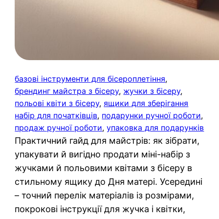
базові інструменти для бісероплетіння
, 
брендинг майстра з бісеру
, 
жучки з бісеру
, 
польові квіти з бісеру
, 
ящики для зберігання
набір для початківців
, 
подарунки ручної роботи
, 
продаж ручної роботи
, 
упаковка для подарунків
Практичний гайд для майстрів: як зібрати,
упакувати й вигідно продати міні-набір з
жучками й польовими квітами з бісеру в
стильному ящику до Дня матері. Усередині
– точний перелік матеріалів із розмірами,
покрокові інструкції для жучка і квітки,