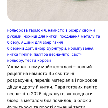
кольорова гармонія
, 
намисто з бісеру своїми
руками
, 
ножиці для нитки
, 
поєднання металу та
бісеру
, 
ящики для зберігання
бісерний дріт
, 
вибір фурнітури
, 
кримпування
, 
нитка fireline
, 
палітра весна-літо
, 
свотчі
кольору
, 
тести корозії
У компактному майстер-класі – повний
рецепт на намисто 45 см: точні
розрахунки, перелік матеріалів і покрокові
дії для дроту й нитки. Пара готових палітр
весна-літо 2026 підкажуть, як поєднати
бісер із металом без помилок, а блок з
фурнітурою та прості домашні тести