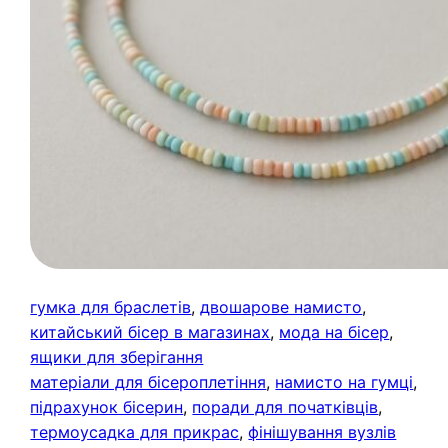
гумка для браслетів
, 
двошарове намисто
, 
китайський бісер в магазинах
, 
мода на бісер
, 
ящики для зберігання
матеріали для бісероплетіння
, 
намисто на гумці
, 
підрахунок бісерин
, 
поради для початківців
, 
термоусадка для прикрас
, 
фінішування вузлів