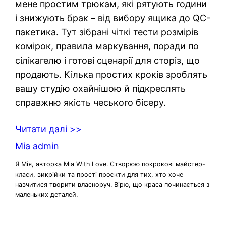
мене простим трюкам, які рятують години
і знижують брак – від вибору ящика до QC-
пакетика. Тут зібрані чіткі тести розмірів
комірок, правила маркування, поради по
сілікагелю і готові сценарії для сторіз, що
продають. Кілька простих кроків зроблять
вашу студію охайнішою й підкреслять
справжню якість чеського бісеру.
Читати далі >>
Mia admin
Я Мія, авторка Mia With Love. Створюю покрокові майстер-
класи, викрійки та прості проєкти для тих, хто хоче
навчитися творити власноруч. Вірю, що краса починається з
маленьких деталей.