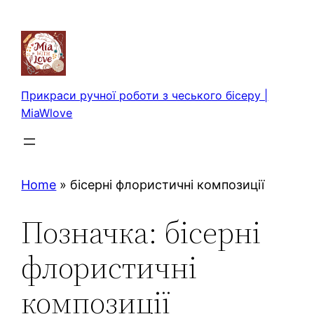
Перейти
до
вмісту
Прикраси ручної роботи з чеського бісеру |
MiaWlove
Home
»
бісерні флористичні композиції
Позначка:
бісерні
флористичні
композиції