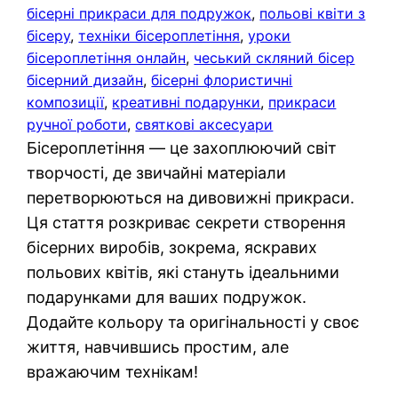
бісерні прикраси для подружок
, 
польові квіти з
бісеру
, 
техніки бісероплетіння
, 
уроки
бісероплетіння онлайн
, 
чеський скляний бісер
бісерний дизайн
, 
бісерні флористичні
композиції
, 
креативні подарунки
, 
прикраси
ручної роботи
, 
святкові аксесуари
Бісероплетіння — це захоплюючий світ
творчості, де звичайні матеріали
перетворюються на дивовижні прикраси.
Ця стаття розкриває секрети створення
бісерних виробів, зокрема, яскравих
польових квітів, які стануть ідеальними
подарунками для ваших подружок.
Додайте кольору та оригінальності у своє
життя, навчившись простим, але
вражаючим технікам!