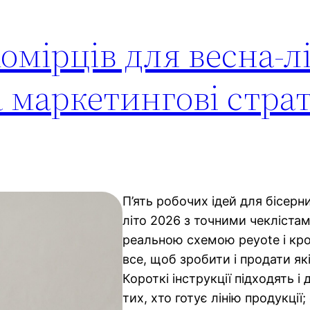
комірців для весна-лі
 маркетингові страт
П’ять робочих ідей для бісерн
літо 2026 з точними чеклістам
реальною схемою peyote і кро
все, щоб зробити і продати як
Короткі інструкції підходять і 
тих, хто готує лінію продукції