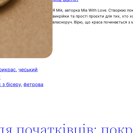
Я Мія, авторка Mia With Love. Створюю по
викрійки та прості проєкти для тих, хто 
власноруч. Вірю, що краса починається з 
рикрас
, 
чеський
т
 з бісеру
, 
фетрова
для початківців: пок