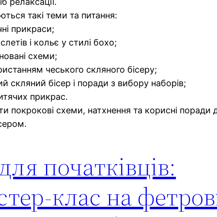
б релаксації.
ються такі теми та питання:
чні прикраси;
летів і кольє у стилі бохо;
новані схеми;
ристанням чеського скляного бісеру;
кий скляний бісер і поради з вибору наборів;
дитячих прикрас.
ти покрокові схеми, натхнення та корисні поради
сером.
для початківців:
тер-клас на фетров