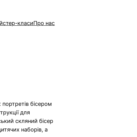
йстер-класи
Про нас
х портретів бісером
трукції для
еський скляний бісер
итячих наборів, а