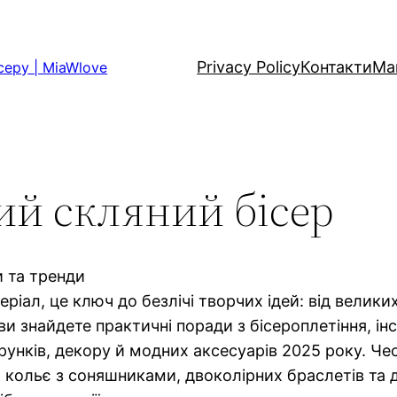
Privacy Policy
Контакти
Ма
серу | MiaWlove
ий скляний бісер
и та тренди
ріал, це ключ до безлічі творчих ідей: від велики
ви знайдете практичні поради з бісероплетіння, інс
дарунків, декору й модних аксесуарів 2025 року. Ч
 кольє з соняшниками, двоколірних браслетів та д