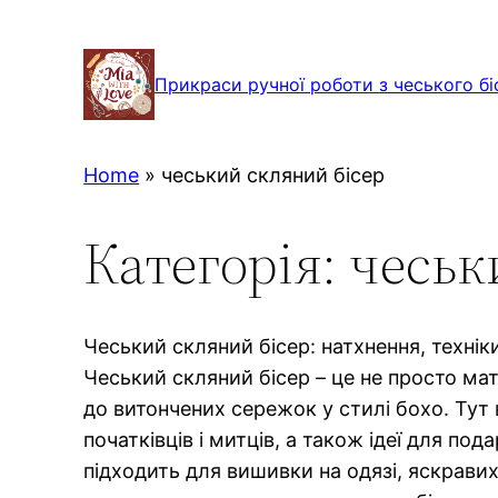
Перейти
до
Прикраси ручної роботи з чеського бі
вмісту
Home
»
чеський скляний бісер
Категорія:
чеськ
Чеський скляний бісер: натхнення, технік
Чеський скляний бісер – це не просто мате
до витончених сережок у стилі бохо. Тут 
початківців і митців, а також ідеї для по
підходить для вишивки на одязі, яскравих