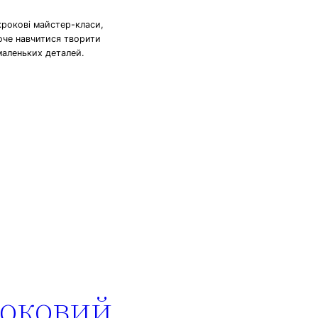
крокові майстер-класи,
хоче навчитися творити
маленьких деталей.
роковий