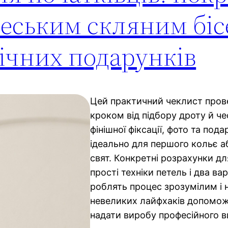
чеським скляним біс
річних подарунків
Цей практичний чеклист прове
кроком від підбору дроту й че
фінішної фіксації, фото та под
ідеально для першого кольє аб
свят. Конкретні розрахунки дл
прості техніки петель і два вар
роблять процес зрозумілим і 
невеликих лайфхаків допомож
надати виробу професійного в