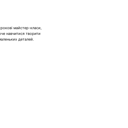
крокові майстер-класи,
хоче навчитися творити
маленьких деталей.