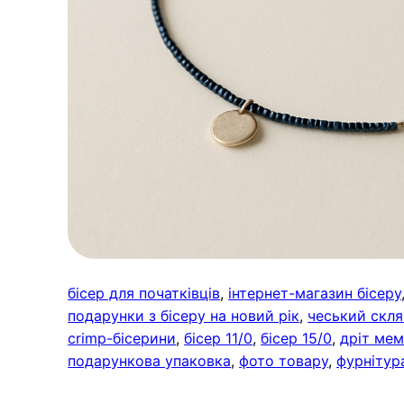
бісер для початківців
, 
інтернет-магазин бісеру
подарунки з бісеру на новий рік
, 
чеський скля
crimp-бісерини
, 
бісер 11/0
, 
бісер 15/0
, 
дріт мем
подарункова упаковка
, 
фото товару
, 
фурнітура