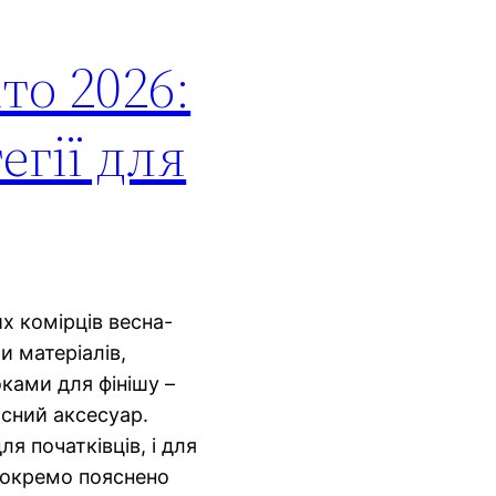
то 2026:
егії для
их комірців весна-
и матеріалів,
ками для фінішу –
існий аксесуар.
для початківців, і для
; окремо пояснено