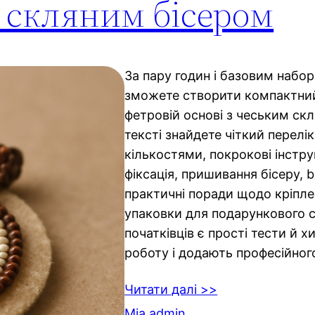
м скляним бісером
За пару годин і базовим набор
зможете створити компактний
фетровій основі з чеським ск
тексті знайдете чіткий перелік
кількостями, покрокові інстру
фіксація, пришивання бісеру, br
практичні поради щодо кріпле
упаковки для подарункового с
початківців є прості тести й х
роботу і додають професійног
Читати далі >>
Mia admin