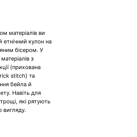
ом матеріалів ви
 етнічний кулон на
ляним бісером. У
 матеріалів з
кції (прихована
ick stitch) та
ння бейла й
ету. Навіть для
итрощі, які рятують
о вигляду.