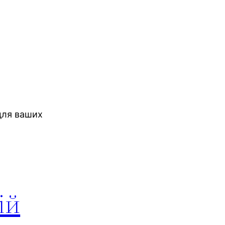
 для ваших
ій