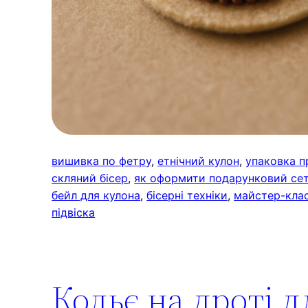
вишивка по фетру
, 
етнічний кулон
, 
упаковка п
скляний бісер
, 
як оформити подарунковий се
бейл для кулона
, 
бісерні техніки
, 
майстер-клас
підвіска
Кольє на дроті 