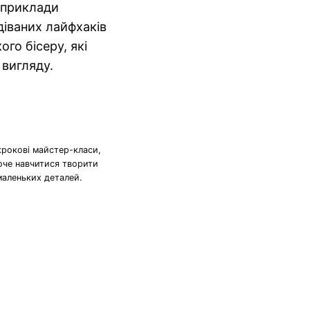
і приклади
діваних лайфхаків
ого бісеру, які
вигляду.
крокові майстер-класи,
хоче навчитися творити
маленьких деталей.