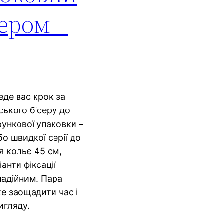
ером –
де вас крок за
ського бісеру до
арункової упаковки –
о швидкої серії до
я кольє 45 см,
іанти фіксації
надійним. Пара
е заощадити час і
игляду.