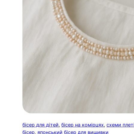
бісер для дітей
, 
бісер на комірцях
, 
схеми плет
бісер
, 
японський бісер для вишивки