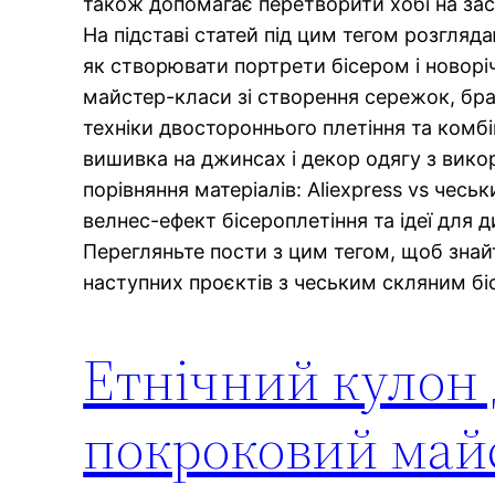
також допомагає перетворити хобі на засі
На підставі статей під цим тегом розгляда
як створювати портрети бісером і новорі
майстер-класи зі створення сережок, брас
техніки двостороннього плетіння та комбі
вишивка на джинсах і декор одягу з вико
порівняння матеріалів: Aliexpress vs чесь
велнес-ефект бісероплетіння та ідеї для 
Перегляньте пости з цим тегом, щоб знай
наступних проєктів з чеським скляним бі
Етнічний кулон 
покроковий майс