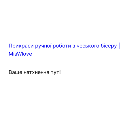
Прикраси ручної роботи з чеського бісеру |
MiaWlove
Ваше натхнення тут!