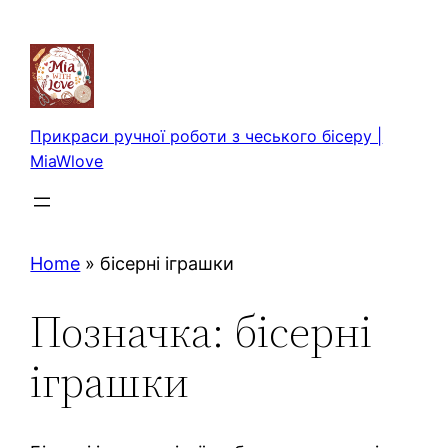
Перейти
до
вмісту
Прикраси ручної роботи з чеського бісеру |
MiaWlove
Home
»
бісерні іграшки
Позначка:
бісерні
іграшки