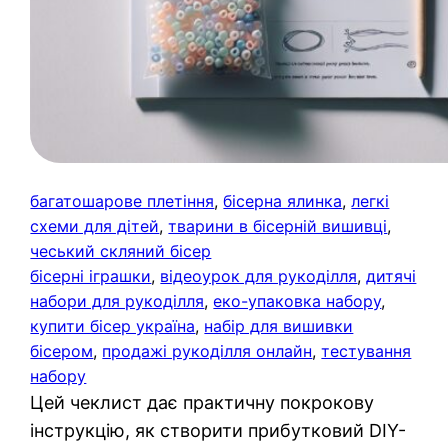
багатошарове плетіння
, 
бісерна ялинка
, 
легкі
схеми для дітей
, 
тварини в бісерній вишивці
, 
чеський скляний бісер
бісерні іграшки
, 
відеоурок для рукоділля
, 
дитячі
набори для рукоділля
, 
еко-упаковка набору
, 
купити бісер україна
, 
набір для вишивки
бісером
, 
продажі рукоділля онлайн
, 
тестування
набору
Цей чеклист дає практичну покрокову
інструкцію, як створити прибутковий DIY-