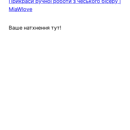
Прикраси ручної роботи з чеського бісеру |
MiaWlove
Ваше натхнення тут!