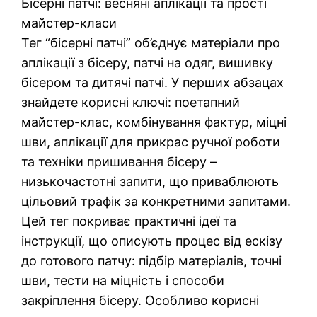
Бісерні патчі: весняні аплікації та прості
майстер-класи
Тег “бісерні патчі” об’єднує матеріали про
аплікації з бісеру, патчі на одяг, вишивку
бісером та дитячі патчі. У перших абзацах
знайдете корисні ключі: поетапний
майстер-клас, комбінування фактур, міцні
шви, аплікації для прикрас ручної роботи
та техніки пришивання бісеру –
низькочастотні запити, що приваблюють
цільовий трафік за конкретними запитами.
Цей тег покриває практичні ідеї та
інструкції, що описують процес від ескізу
до готового патчу: підбір матеріалів, точні
шви, тести на міцність і способи
закріплення бісеру. Особливо корисні