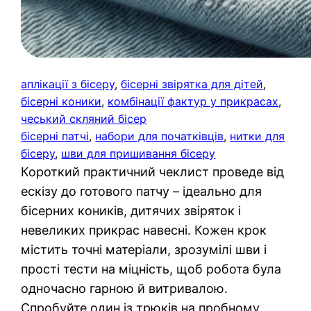
аплікації з бісеру
, 
бісерні звірятка для дітей
, 
бісерні коники
, 
комбінації фактур у прикрасах
, 
чеський скляний бісер
бісерні патчі
, 
набори для початківців
, 
нитки для
бісеру
, 
шви для пришивання бісеру
Короткий практичний чеклист проведе від
ескізу до готового патчу – ідеально для
бісерних коників, дитячих звіряток і
невеликих прикрас навесні. Кожен крок
містить точні матеріали, зрозумілі шви і
прості тести на міцність, щоб робота була
одночасно гарною й витривалою.
Спробуйте один із трюків на пробному