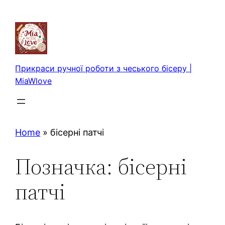
Перейти
до
вмісту
Прикраси ручної роботи з чеського бісеру |
MiaWlove
Home
»
бісерні патчі
Позначка:
бісерні
патчі