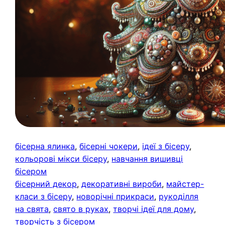
бісерна ялинка
, 
бісерні чокери
, 
ідеї з бісеру
, 
кольорові мікси бісеру
, 
навчання вишивці
бісером
бісерний декор
, 
декоративні вироби
, 
майстер-
класи з бісеру
, 
новорічні прикраси
, 
рукоділля
на свята
, 
свято в руках
, 
творчі ідеї для дому
, 
творчість з бісером