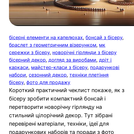
бісерні елементи на капелюхах
, 
бонсай з бісеру
, 
браслет з геометричним візерунком
, 
мк
сережки з бісеру
, 
новорічні гірлянди з бісеру
бісерний декор
, 
догляд за виробами
, 
дріт і
каркаси
, 
майстер-класи з бісеру
, 
подарункові
набори
, 
сезонний декор
, 
техніки плетіння
бісеру
, 
фото для продажу
Короткий практичний чеклист покаже, як з
бісеру зробити компактний бонсай і
перетворити новорічну гірлянду на
стильний цілорічний декор. Тут зібрані
перевірені матеріали, техніки, ідеї для
подарункових наборів та поради з фото