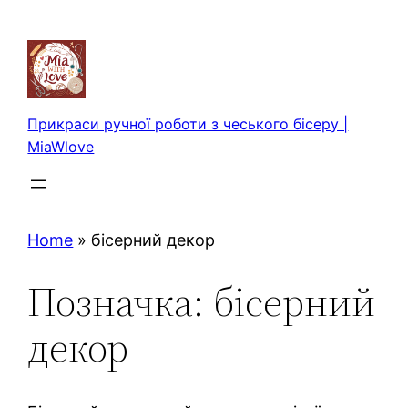
Перейти
до
вмісту
Прикраси ручної роботи з чеського бісеру |
MiaWlove
Home
»
бісерний декор
Позначка:
бісерний
декор