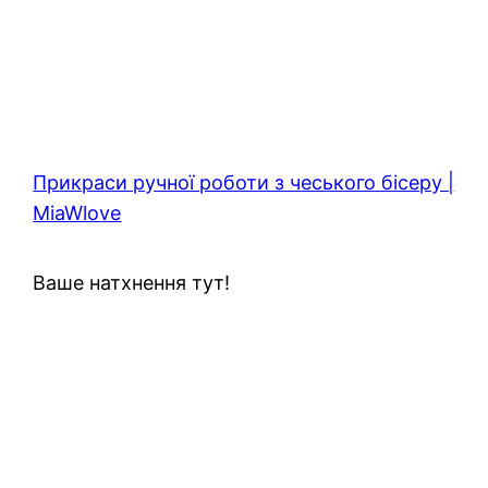
Прикраси ручної роботи з чеського бісеру |
MiaWlove
Ваше натхнення тут!