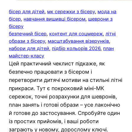
бісер для дітей
, 
мк сережки з бісеру
, 
мода на
бісер
, 
навчання вишивці бісером
, 
шеврони з
бісеру
безпечний бісер
, 
контент для соцмереж
, 
літні
образи з бісеру
, 
масштабування візерунків
, 
набори для дітей
, 
підбір кольорів 2026
, 
план
майстер-класу
Цей практичний чеклист підкаже, як
безпечно працювати з бісером і
перетворити дитячі мотиви на стильні літні
прикраси. Тут є покроковий міні-МК
сережок, точні розрахунки для шевронів,
план занять і готові образи – усе лаконічно
й готове до застосування. Спробуйте один
із простих прийомів, і ваші роботи
заграють у новому, дорослому ключі.