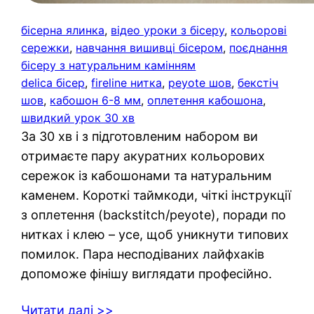
бісерна ялинка
, 
відео уроки з бісеру
, 
кольорові
сережки
, 
навчання вишивці бісером
, 
поєднання
бісеру з натуральним камінням
delica бісер
, 
fireline нитка
, 
peyote шов
, 
бекстіч
шов
, 
кабошон 6-8 мм
, 
оплетення кабошона
, 
швидкий урок 30 хв
За 30 хв і з підготовленим набором ви
отримаєте пару акуратних кольорових
сережок із кабошонами та натуральним
каменем. Короткі таймкоди, чіткі інструкції
з оплетення (backstitch/peyote), поради по
нитках і клею – усе, щоб уникнути типових
помилок. Пара несподіваних лайфхаків
допоможе фінішу виглядати професійно.
Читати далі >>