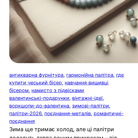
антикварна фурнітура
, 
гармонійна палітра
, 
где
купити чеський бісер
, 
навчання вишивці
бісером
, 
намисто з підвісками
валентинські-подарунки
, 
вінтажні-ідеї
, 
воркшопи-до-валентина
, 
зимові-палітри
, 
палітри-2026
, 
поєднання-металів
, 
романтичні-
поєднання
Зима ще тримає холод, але ці палітри
додадуть тепла вашим прикрасам – від