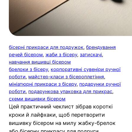
бісерні прикраси для подружок
, 
брендування
речей бісером
, 
жаби з бісеру
, 
затискачі
, 
навчання вишивці бісером
брелоки з бісеру
, 
корпоративні сувеніри ручної
роботи
, 
майстер-класи з бісероплетіння
, 
мініатюрні прикраси з бісеру
, 
подарунки ручної
роботи
, 
подарункова упаковка для прикрас
, 
схеми вишивки бісером
Цей практичний чеклист зібрав короткі
кроки й лайфхаки, щоб перетворити
вишивку бісером на милу жабку-брелок
або бісерну прикрасу для подруги.