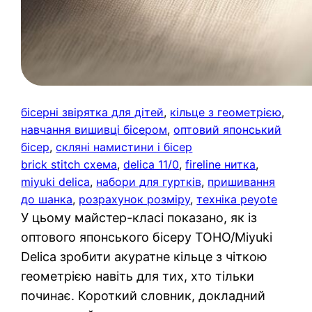
бісерні звірятка для дітей
, 
кільце з геометрією
, 
навчання вишивці бісером
, 
оптовий японський
бісер
, 
скляні намистини і бісер
brick stitch схема
, 
delica 11/0
, 
fireline нитка
, 
miyuki delica
, 
набори для гуртків
, 
пришивання
до шанка
, 
розрахунок розміру
, 
техніка peyote
У цьому майстер-класі показано, як із
оптового японського бісеру TOHO/Miyuki
Delica зробити акуратне кільце з чіткою
геометрією навіть для тих, хто тільки
починає. Короткий словник, докладний