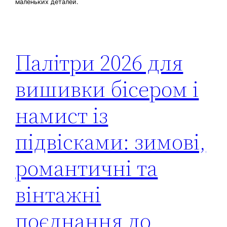
маленьких деталей.
Палітри 2026 для
вишивки бісером і
намист із
підвісками: зимові,
романтичні та
вінтажні
поєднання до