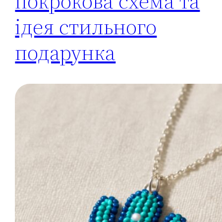
покрокова схема та
ідея стильного
подарунка