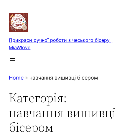
Перейти
до
вмісту
Прикраси ручної роботи з чеського бісеру |
MiaWlove
Home
»
навчання вишивці бісером
Категорія:
навчання вишивці
бісером