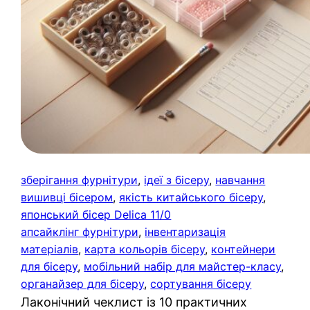
зберігання фурнітури
, 
ідеї з бісеру
, 
навчання
вишивці бісером
, 
якість китайського бісеру
, 
японський бісер Delica 11/0
апсайклінг фурнітури
, 
інвентаризація
матеріалів
, 
карта кольорів бісеру
, 
контейнери
для бісеру
, 
мобільний набір для майстер-класу
, 
органайзер для бісеру
, 
сортування бісеру
Лаконічний чеклист із 10 практичних