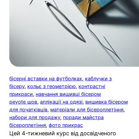
бісерні вставки на футболках
, 
каблучки з
бісеру
, 
кольє з геометрією
, 
контрастні
прикраси
, 
навчання вишивці бісером
peyote шов
, 
аплікації на одязі
, 
вишивка бісером
для початківців
, 
матеріали для бісероплетіння
, 
набори для продажу
, 
поради майстра
бісероплетіння
, 
фото прикрас
Цей 4-тижневий курс від досвідченого