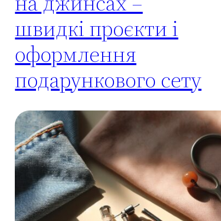
на джинсах –
швидкі проєкти і
оформлення
подарункового сету