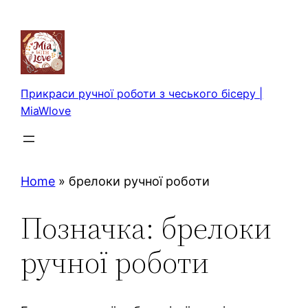
Перейти
до
вмісту
Прикраси ручної роботи з чеського бісеру |
MiaWlove
Home
»
брелоки ручної роботи
Позначка:
брелоки
ручної роботи