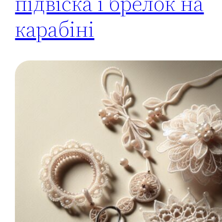
підвіска і брелок на
карабіні