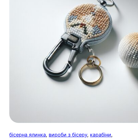
бісерна ялинка
, 
вироби з бісеру
, 
карабіни
, 