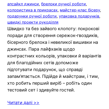
апсайкл джинси
, 
брелоки ручної роботи
, 
колористика в прикрасах
, 
майстер-клас бісеру
, 
подарунки ручної роботи
, 
упаковка подарунків
, 
швидкі проекти рукоділля
Швидко та без зайвого клопоту: покрокові
поради для створення сережок‑гвоздиків,
бісерного брелока і невеликої вишивки на
джинсах. Пара лайфхаків щодо
контрастних кольорів, упаковки й варіантів
для благодійних сетів допоможе
підготувати подарунок, що справді
запам’ятається. Підійде й майстрам, і тим,
хто робить перший виріб – робіть один
тестовий сет і здивуйте гостей.
Читати далі >>