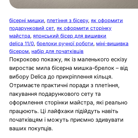
бісерні мишки
, 
плетіння з бісеру
, 
як оформити
подарунковий сет
, 
як оформити сторінку
майстра
, 
японський бісер для вишивки
delica 11/0
, 
брелоки ручної роботи
, 
міні-вишивка
бісером
, 
набір для початківців
Покроково покажу, як із маленького ескізу
виростає мила бісерна мишка-брелок – від
вибору Delica до прикріплення кільця.
Отримаєте практичні поради з плетіння,
пакування подарункового сету та
оформлення сторінки майстра, які реально
працюють. Ці лайфхаки підійдуть навіть
початківцям і можуть приємно здивувати
ваших покупців.