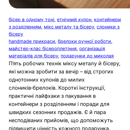
бісер в одному тоні
, 
етнічний кулон
, 
контейнери
з розділенням
, 
мікс металу та бісеру
, 
слоники з
бісеру
handmade прикраси
, 
брелоки ручної роботи
, 
майстер-клас бісероплетіння
, 
організація
матеріалів для бісеру
, 
подарунки до миколая
П’ять робочих технік міксу металу й бісеру,
які можна зробити за вечір – від строгих
однотонних кулонів до милих
слоників‑брелоків. Короткі інструкції,
практичні лайфхаки з пакування в
контейнери з розділенням і поради для
швидких сезонних продажів. Є й пара
несподіваних прийомів, що допоможуть
підвищити цінність кожного подарунка.