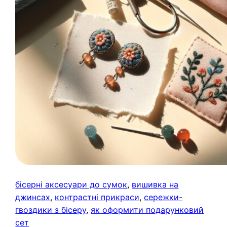
бісерні аксесуари до сумок
, 
вишивка на
джинсах
, 
контрастні прикраси
, 
сережки-
гвоздики з бісеру
, 
як оформити подарунковий
сет