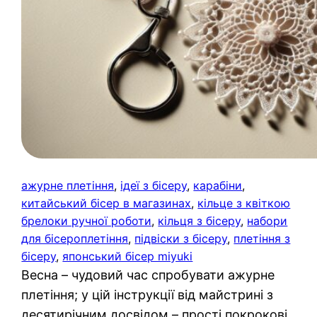
ажурне плетіння
, 
ідеї з бісеру
, 
карабіни
, 
китайський бісер в магазинах
, 
кільце з квіткою
брелоки ручної роботи
, 
кільця з бісеру
, 
набори
для бісероплетіння
, 
підвіски з бісеру
, 
плетіння з
бісеру
, 
японський бісер miyuki
Весна – чудовий час спробувати ажурне
плетіння; у цій інструкції від майстрині з
десятирічним досвідом – прості покрокові