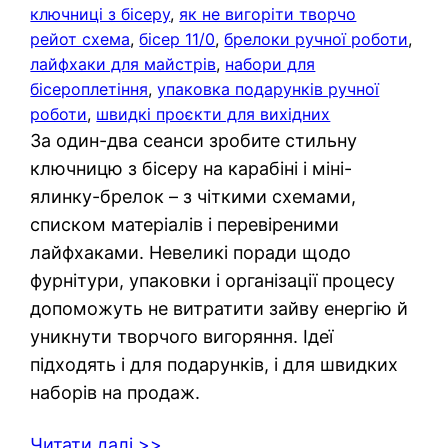
ключниці з бісеру
, 
як не вигоріти творчо
pейот схема
, 
бісер 11/0
, 
брелоки ручної роботи
, 
лайфхаки для майстрів
, 
набори для
бісероплетіння
, 
упаковка подарунків ручної
роботи
, 
швидкі проєкти для вихідних
За один-два сеанси зробите стильну
ключницю з бісеру на карабіні і міні-
ялинку-брелок – з чіткими схемами,
списком матеріалів і перевіреними
лайфхаками. Невеликі поради щодо
фурнітури, упаковки і організації процесу
допоможуть не витратити зайву енергію й
уникнути творчого вигоряння. Ідеї
підходять і для подарунків, і для швидких
наборів на продаж.
Читати далі >>