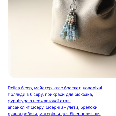
Delica бісер
, 
майстер-клас браслет
, 
новорічні
гірлянди з бісеру
, 
прикраси для рюкзака
, 
фурнітура з нержавіючої сталі
апсайклінг бісеру
, 
бісерні амулети
, 
брелоки
ручної роботи
, 
матеріали для бісероплетіння
, 