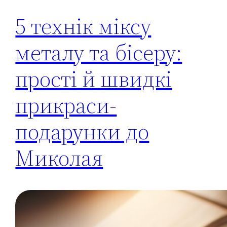
5 технік міксу
металу та бісеру:
прості й швидкі
прикраси-
подарунки до
Миколая