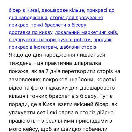
бісер в Києві
, 
двошарове кільце
, 
прикрасі до
дня народження
, 
сторіз для просування
прикрас
, 
тонкі браслети з бісеру
доставка по києву
, 
локальний маркетинг київ
, 
подарункові набори ручної роботи
, 
продаж
прикрас в інстаграм
, 
шаблони сторіз
Якщо до дня народження лишається
тиждень – ця практична шпаргалка
покаже, як за 7 днів перетворити сторіз на
замовлення: покрокові шаблони, короткі
відео та фото-підказки для двошарового
кільця і тонких браслетів з бісеру. Тут є
поради, де в Києві взяти якісний бісер, як
упакувати сет і які слова в сторіз дійсно
працюють – з реальними прикладами з
мого кейсу, щоб ви швидко побачили