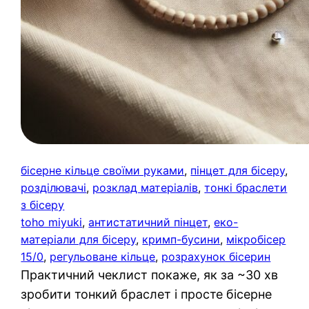
бісерне кільце своїми руками
, 
пінцет для бісеру
, 
розділювачі
, 
розклад матеріалів
, 
тонкі браслети
з бісеру
toho miyuki
, 
антистатичний пінцет
, 
еко-
матеріали для бісеру
, 
кримп-бусини
, 
мікробісер
15/0
, 
регульоване кільце
, 
розрахунок бісерин
Практичний чеклист покаже, як за ~30 хв
зробити тонкий браслет і просте бісерне