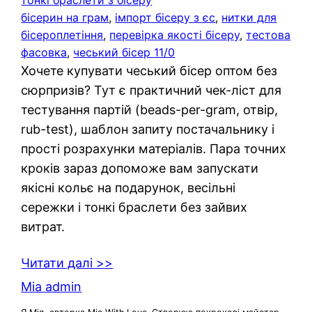
бісерин на грам
, 
імпорт бісеру з єс
, 
нитки для
бісероплетіння
, 
перевірка якості бісеру
, 
тестова
фасовка
, 
чеський бісер 11/0
Хочете купувати чеський бісер оптом без
сюрпризів? Тут є практичний чек-ліст для
тестування партій (beads-per-gram, отвір,
rub-test), шаблон запиту постачальнику і
прості розрахунки матеріалів. Пара точних
кроків зараз допоможе вам запускати
якісні кольє на подарунок, весільні
сережки і тонкі браслети без зайвих
витрат.
Читати далі >>
Mia admin