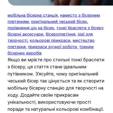
мобільна бісерна станція
, 
намисто з бісерним
плетенням
, 
оригінальний чеський бісер
, 
порівняння цін на бісер
, 
тонкі браслети з бісеру
бісерні аксесуари
, 
бісероплетіння
, 
ідеї для
творчості
, 
кольорові прикраси
, 
мистецтво
плетення
, 
прикраси ручної роботи
, 
тренди
бісерних виробів
Якщо ви мрієте про стильні тонкі браслети
з бісеру, ця стаття стане ідеальним
путівником. З’ясуйте, чому оригінальний
чеський бісер так цінується та як створити
мобільну бісерну станцію для творчості на
ходу. Додайте своїм прикрасам
унікальності, використовуючи прості
поради та натуральні кольорові комбінації.