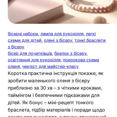
бісерні набори
, 
лампа для рукоділля
, 
легкі
схеми для дітей
, 
олені з бісеру
, 
тонкі браслети
з бісеру
бісер для початківців
, 
брелок з бісеру
, 
освітлення для рукоділля
, 
покрокова схема
оленя
, 
чекліст для майстер-класу
Коротка практична інструкція покаже, як
зробити маленького оленя з бісеру
приблизно за 30 хв – з чіткими кроками,
таймінгом і безпечними підказками для
дітей. Як бонус – міні-рецепт тонкого
браслета, підбір матеріалів і поради щодо