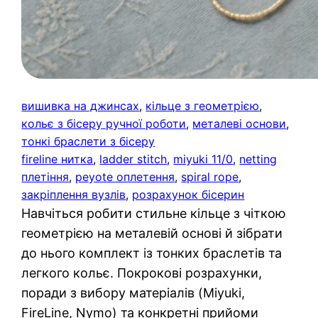
вишивка на джинсах
, 
кільце з геометрією
, 
кольє з бісеру ручної роботи
, 
металеві основи
, 
тонкі браслети з бісеру
fireline нитка
, 
ladder stitch
, 
miyuki 11/0
, 
netting
плетіння
, 
peyote оплетення
, 
spiral rope
, 
закріплення вузлів
, 
розрахунок бісерин
Навчіться робити стильне кільце з чіткою
геометрією на металевій основі й зібрати
до нього комплект із тонких браслетів та
легкого кольє. Покрокові розрахунки,
поради з вибору матеріалів (Miyuki,
FireLine, Nymo) та конкретні прийоми