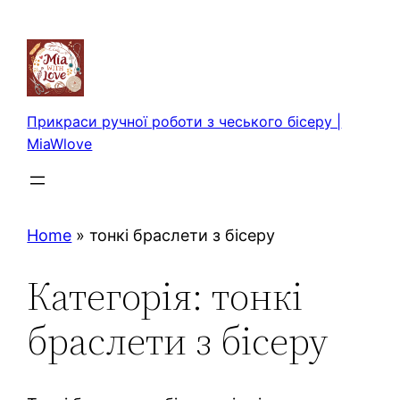
Перейти
до
вмісту
Прикраси ручної роботи з чеського бісеру |
MiaWlove
Home
»
тонкі браслети з бісеру
Категорія:
тонкі
браслети з бісеру