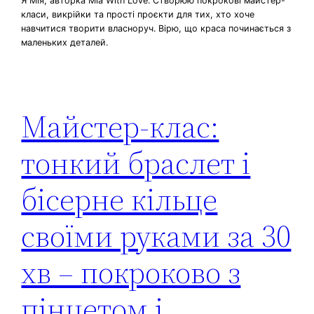
Я Мія, авторка Mia With Love. Створюю покрокові майстер-
класи, викрійки та прості проєкти для тих, хто хоче
навчитися творити власноруч. Вірю, що краса починається з
маленьких деталей.
Майстер-клас:
тонкий браслет і
бісерне кільце
своїми руками за 30
хв – покроково з
пінцетом і