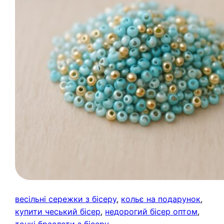
весільні сережки з бісеру
, 
кольє на подарунок
, 
купити чеський бісер
, 
недорогий бісер оптом
, 
тонкі браслети з бісеру