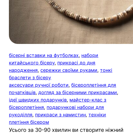
бісерні вставки на футболках
, 
набори
китайського бісеру
, 
прикрасі до дня
народження
, 
сережки своїми руками
, 
тонкі
браслети з бісеру
аксесуари ручної роботи
, 
бісероплетіння для
початківців
, 
догляд за бісерними прикрасами
, 
ідеї швидких подарунків
, 
майстер-клас з
бісероплетіння
, 
подарункові набори для
рукоділля
, 
прикраси з намистин
, 
техніки
плетіння бісером
Усього за 30-90 хвилин ви створите ніжний