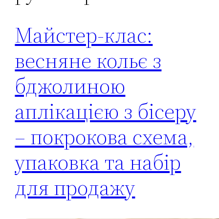
Майстер-клас:
весняне кольє з
бджолиною
аплікацією з бісеру
– покрокова схема,
упаковка та набір
для продажу