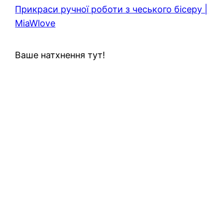
Прикраси ручної роботи з чеського бісеру |
MiaWlove
Ваше натхнення тут!