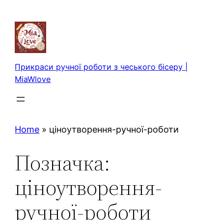
Перейти
до
вмісту
Прикраси ручної роботи з чеського бісеру |
MiaWlove
Home
»
ціноутворення-ручної-роботи
Позначка:
ціноутворення-
ручної-роботи