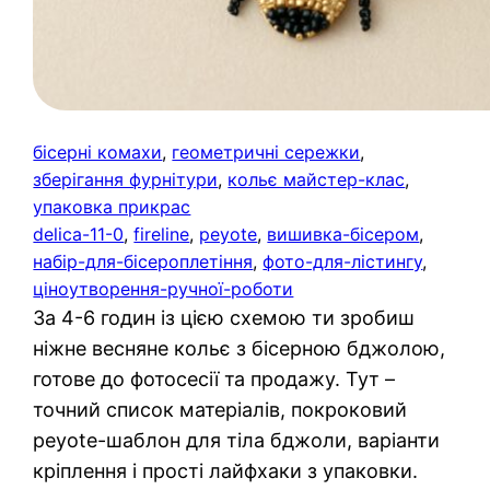
бісерні комахи
, 
геометричні сережки
, 
зберігання фурнітури
, 
кольє майстер-клас
, 
упаковка прикрас
delica-11-0
, 
fireline
, 
peyote
, 
вишивка-бісером
, 
набір-для-бісероплетіння
, 
фото-для-лістингу
, 
ціноутворення-ручної-роботи
За 4-6 годин із цією схемою ти зробиш
ніжне весняне кольє з бісерною бджолою,
готове до фотосесії та продажу. Тут –
точний список матеріалів, покроковий
peyote-шаблон для тіла бджоли, варіанти
кріплення і прості лайфхаки з упаковки.