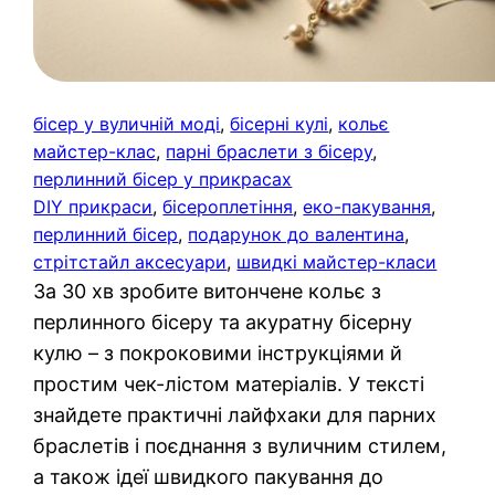
бісер у вуличній моді
, 
бісерні кулі
, 
кольє
майстер-клас
, 
парні браслети з бісеру
, 
перлинний бісер у прикрасах
DIY прикраси
, 
бісероплетіння
, 
еко-пакування
, 
перлинний бісер
, 
подарунок до валентина
, 
стрітстайл аксесуари
, 
швидкі майстер-класи
За 30 хв зробите витончене кольє з
перлинного бісеру та акуратну бісерну
кулю – з покроковими інструкціями й
простим чек-лістом матеріалів. У тексті
знайдете практичні лайфхаки для парних
браслетів і поєднання з вуличним стилем,
а також ідеї швидкого пакування до