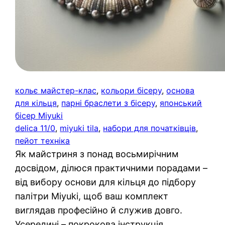
кольє майстер-клас
, 
кольори бісеру
, 
основа
для кільця
, 
парні браслети з бісеру
, 
японський
бісер Miyuki
delica 11/0
, 
miyuki tila
, 
набори для початківців
, 
пейот техніка
Як майстриня з понад восьмирічним
досвідом, ділюся практичними порадами –
від вибору основи для кільця до підбору
палітри Miyuki, щоб ваш комплект
виглядав професійно й служив довго.
Усередині – покрокова інструкція