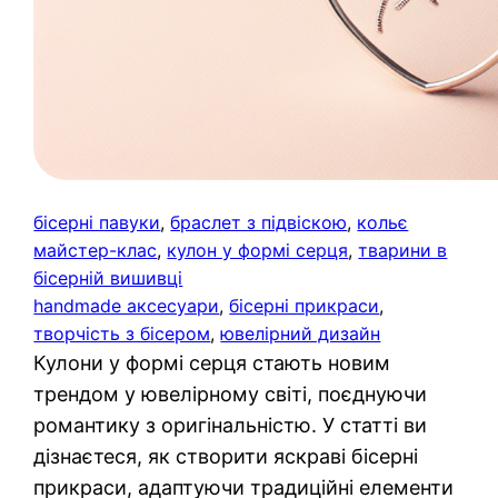
бісерні павуки
, 
браслет з підвіскою
, 
кольє
майстер-клас
, 
кулон у формі серця
, 
тварини в
бісерній вишивці
handmade аксесуари
, 
бісерні прикраси
, 
творчість з бісером
, 
ювелірний дизайн
Кулони у формі серця стають новим
трендом у ювелірному світі, поєднуючи
романтику з оригінальністю. У статті ви
дізнаєтеся, як створити яскраві бісерні
прикраси, адаптуючи традиційні елементи