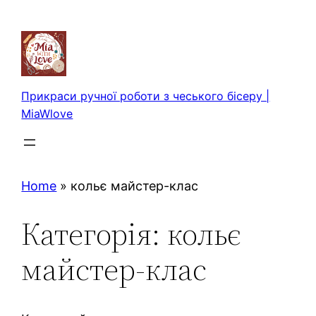
Перейти
до
вмісту
Прикраси ручної роботи з чеського бісеру |
MiaWlove
Home
»
кольє майстер-клас
Категорія:
кольє
майстер-клас