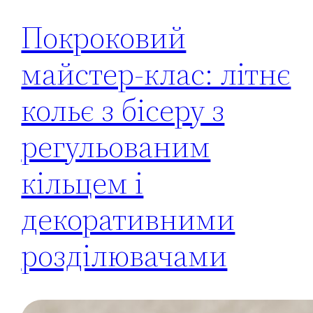
Покроковий
майстер-клас: літнє
кольє з бісеру з
регульованим
кільцем і
декоративними
розділювачами