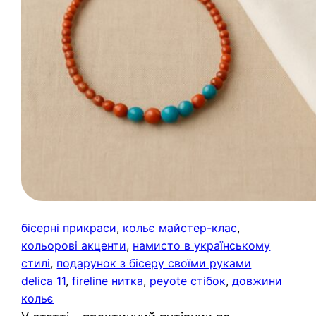
бісерні прикраси
, 
кольє майстер-клас
, 
кольорові акценти
, 
намисто в українському
стилі
, 
подарунок з бісеру своїми руками
delica 11
, 
fireline нитка
, 
peyote стібок
, 
довжини
кольє