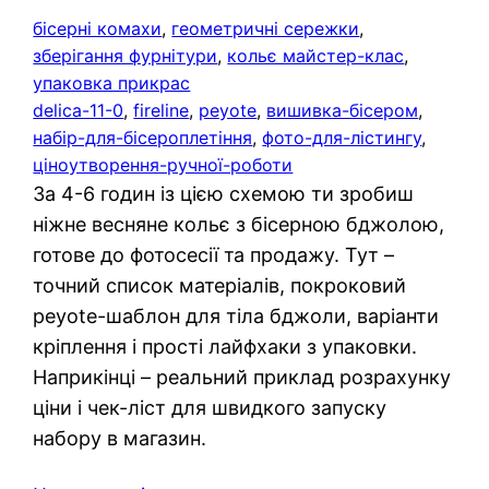
бісерні комахи
, 
геометричні сережки
, 
зберігання фурнітури
, 
кольє майстер-клас
, 
упаковка прикрас
delica-11-0
, 
fireline
, 
peyote
, 
вишивка-бісером
, 
набір-для-бісероплетіння
, 
фото-для-лістингу
, 
ціноутворення-ручної-роботи
За 4-6 годин із цією схемою ти зробиш
ніжне весняне кольє з бісерною бджолою,
готове до фотосесії та продажу. Тут –
точний список матеріалів, покроковий
peyote-шаблон для тіла бджоли, варіанти
кріплення і прості лайфхаки з упаковки.
Наприкінці – реальний приклад розрахунку
ціни і чек-ліст для швидкого запуску
набору в магазин.