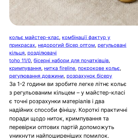
кольє майстер-клас
, 
комбінації фактур у
прикрасах
, 
недорогий бісер оптом
, 
регульовані
кільця
, 
розділювачі
toho 11/0
, 
бісерні набори для початківців
, 
кримпування
, 
нитка fireline
, 
покрокове кольє
, 
регулювання довжини
, 
розрахунок бісеру
За 1-2 години ви зробите легке літнє кольє
з регульованим кільцем – у майстер-класі
є точні розрахунки матеріалів і два
надійних способи фінішу. Короткі практичні
поради щодо ниток, кримпування та
перевірки оптових партій допоможуть
уникнути найпоширеніших помилок.