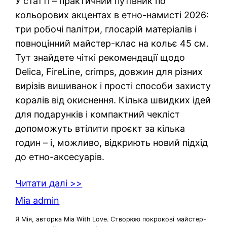
У статті – практичний путівник по
кольорових акцентах в етно-намисті 2026:
три робочі палітри, глосарій матеріалів і
повноцінний майстер-клас на кольє 45 см.
Тут знайдете чіткі рекомендації щодо
Delica, FireLine, crimps, довжин для різних
вирізів вишиванок і прості способи захисту
коралів від окиснення. Кілька швидких ідей
для подарунків і компактний чекліст
допоможуть втілити проєкт за кілька
годин – і, можливо, відкриють новий підхід
до етно-аксесуарів.
Читати далі >>
Mia admin
Я Мія, авторка Mia With Love. Створюю покрокові майстер-