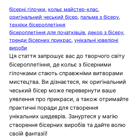
бісерні гілочки
, 
кольє майстер-клас
, 
оригінальний чеський бісер
, 
пальма з бісеру
, 
техніки бісероплетіння
бісероплетіння для початківців
, 
декор з бісеру
, 
тренди бісерних прикрас
, 
унікальні ювелірні
вироби
Ця стаття запрошує вас до творчого світу
бісероплетіння, де кольє з бісерними
гілочками стають справжніми витворами
мистецтва. Ви дізнаєтеся, як оригінальний
чеський бісер може перевернути ваше
уявлення про прикраси, а також отримайте
практичні поради для створення
унікальних шедеврів. Зануртеся у магію
створення бісерних виробів та дайте волю
своїй фантазії!