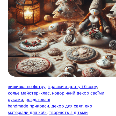
вишивка по фетру
, 
іграшки з дроту і бісеру
, 
кольє майстер-клас
, 
новорічний декор своїми
руками
, 
розділювачі
handmade прикраси
, 
декор для свят
, 
еко
матеріали для хобі
, 
творчість з дітьми