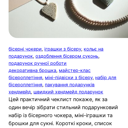
бісерні чокери
, 
іграшки з бісеру
, 
кольє на
подарунок
, 
оздоблення бісером суконь
, 
подарунок ручної роботи
декоративна брошка
, 
майстер-клас
бісероплетіння
, 
міні-підвіски з бісеру
, 
набір для
бісероплетіння
, 
пакування подарунків
хендмейд
, 
швидкий хендмейд подарунок
Цей практичний чеклист покаже, як за
один вечір зібрати стильний подарунковий
набір із бісерного чокера, міні-іграшки та
брошки для сукні. Короткі кроки, список