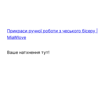
Прикраси ручної роботи з чеського бісеру |
MiaWlove
Ваше натхнення тут!