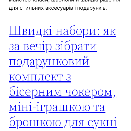
для стильних аксесуарів і подарунків.
Швидкі набори: як
за вечір зібрати
подарунковий
комплект з
бісерним чокером,
міні-іграшкою та
брошкою для сукні