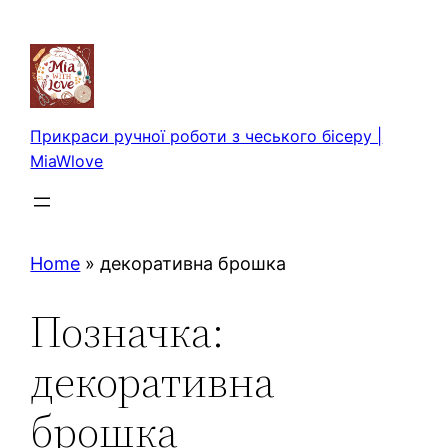
Перейти
до
вмісту
Прикраси ручної роботи з чеського бісеру |
MiaWlove
Home
»
декоративна брошка
Позначка:
декоративна
брошка