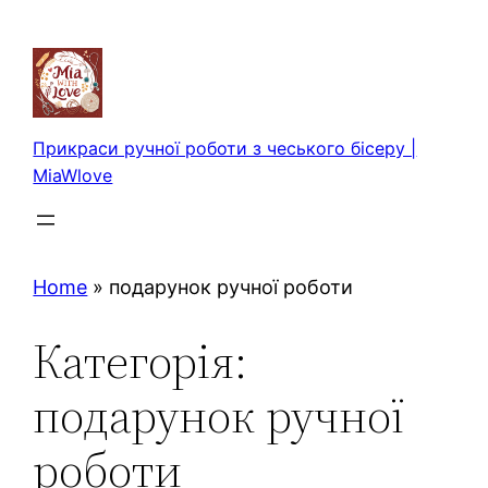
Перейти
до
вмісту
Прикраси ручної роботи з чеського бісеру |
MiaWlove
Home
»
подарунок ручної роботи
Категорія:
подарунок ручної
роботи