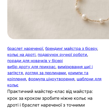
браслет нареченої
, 
брендинг майстра з бісеру
, 
кольє на дроті
, 
подарунок ручної роботи
, 
поради для новачків у бісері
вибір дроту для прикрас
, 
вимірювання шиї і
зап’ястя
, 
догляд за перлинами
, 
кримпи та
кріплення
, 
формула ціноутворення
, 
шаблони для
кольє
Практичний майстер-клас від майстра:
крок за кроком зробите ніжне кольє на
дроті і браслет нареченої з точними