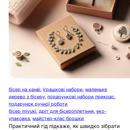
бісер на канві
, 
іграшкові набори
, 
маленьке
дерево з бісеру
, 
подарункові набори прикрас
, 
подарунок ручної роботи
бісер miyuki
, 
дріт для бісероплетіння
, 
еко-
упаковка
, 
майстер-клас брошки
Практичний гід підкаже, як швидко зібрати