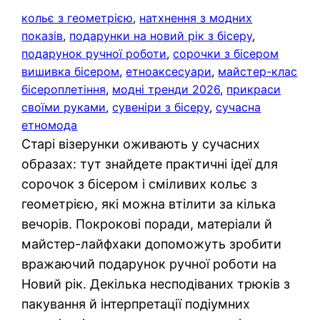
кольє з геометрією
, 
натхнення з модних
показів
, 
подарунки на новий рік з бісеру
, 
подарунок ручної роботи
, 
сорочки з бісером
вишивка бісером
, 
етноаксесуари
, 
майстер-клас
бісероплетіння
, 
модні тренди 2026
, 
прикраси
своїми руками
, 
сувеніри з бісеру
, 
сучасна
етномода
Старі візерунки оживають у сучасних
образах: тут знайдете практичні ідеї для
сорочок з бісером і сміливих кольє з
геометрією, які можна втілити за кілька
вечорів. Покрокові поради, матеріали й
майстер-лайфхаки допоможуть зробити
вражаючий подарунок ручної роботи на
Новий рік. Декілька несподіваних трюків з
пакування й інтерпретації подіумних