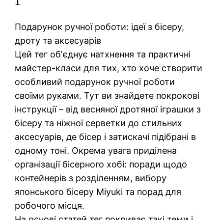
Подарунок ручної роботи: ідеї з бісеру,
дроту та аксесуарів
Цей тег обʼєднує натхнення та практичні
майстер-класи для тих, хто хоче створити
особливий подарунок ручної роботи
своїми руками. Тут ви знайдете покрокові
інструкції – від весняної дротяної іграшки з
бісеру та ніжної серветки до стильних
аксесуарів, де бісер і затискачі підібрані в
одному тоні. Окрема увага приділена
організації бісерного хобі: поради щодо
контейнерів з розділенням, вибору
японського бісеру Miyuki та порад для
робочого місця.
На основі статей тег покриває такі теми і