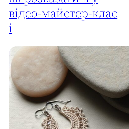
відео‑майстер‑клас
і