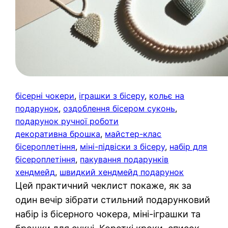
бісерні чокери
, 
іграшки з бісеру
, 
кольє на
подарунок
, 
оздоблення бісером суконь
, 
подарунок ручної роботи
декоративна брошка
, 
майстер-клас
бісероплетіння
, 
міні-підвіски з бісеру
, 
набір для
бісероплетіння
, 
пакування подарунків
хендмейд
, 
швидкий хендмейд подарунок
Цей практичний чеклист покаже, як за
один вечір зібрати стильний подарунковий
набір із бісерного чокера, міні-іграшки та