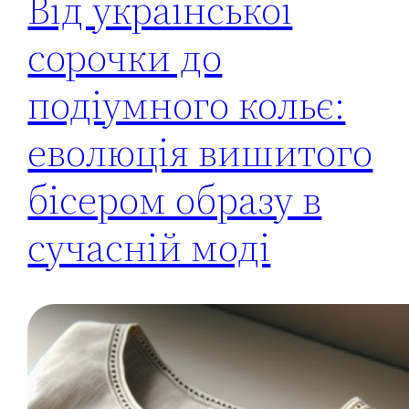
Від української
сорочки до
подіумного кольє:
еволюція вишитого
бісером образу в
сучасній моді