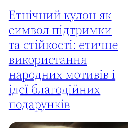
Етнічний кулон як
символ підтримки
та стійкості: етичне
використання
народних мотивів і
ідеї благодійних
подарунків