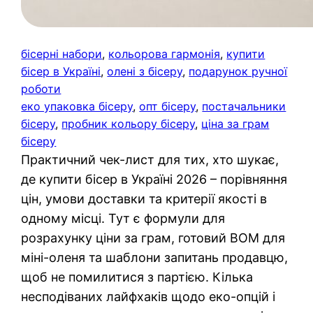
бісерні набори
, 
кольорова гармонія
, 
купити
бісер в Україні
, 
олені з бісеру
, 
подарунок ручної
роботи
еко упаковка бісеру
, 
опт бісеру
, 
постачальники
бісеру
, 
пробник кольору бісеру
, 
ціна за грам
бісеру
Практичний чек-лист для тих, хто шукає,
де купити бісер в Україні 2026 – порівняння
цін, умови доставки та критерії якості в
одному місці. Тут є формули для
розрахунку ціни за грам, готовий BOM для
міні-оленя та шаблони запитань продавцю,
щоб не помилитися з партією. Кілька
несподіваних лайфхаків щодо еко-опцій і