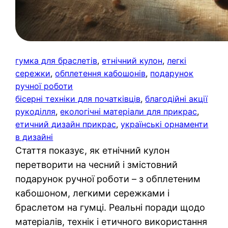
гумка для браслетів
, 
етнічний кулон
, 
легкі
сережки
, 
обплетення кабошонів
, 
подарунок
ручної роботи
бісерні техніки для початківців
, 
благодійні акції
рукоділля
, 
екологічні матеріали для прикрас
, 
етичний дизайн прикрас
, 
українські орнаменти
в дизайні
Стаття показує, як етнічний кулон
перетворити на чесний і змістовний
подарунок ручної роботи – з обплетеним
кабошоном, легкими сережками і
браслетом на гумці. Реальні поради щодо
матеріалів, технік і етичного використання