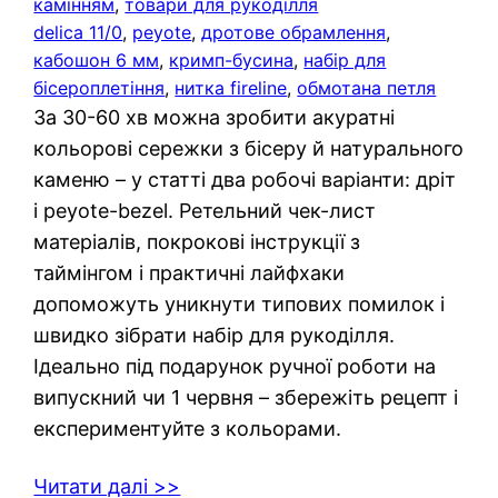
камінням
, 
товари для рукоділля
delica 11/0
, 
peyote
, 
дротове обрамлення
, 
кабошон 6 мм
, 
кримп-бусина
, 
набір для
бісероплетіння
, 
нитка fireline
, 
обмотана петля
За 30-60 хв можна зробити акуратні
кольорові сережки з бісеру й натурального
каменю – у статті два робочі варіанти: дріт
і peyote-bezel. Ретельний чек-лист
матеріалів, покрокові інструкції з
таймінгом і практичні лайфхаки
допоможуть уникнути типових помилок і
швидко зібрати набір для рукоділля.
Ідеально під подарунок ручної роботи на
випускний чи 1 червня – збережіть рецепт і
експериментуйте з кольорами.
Читати далі >>