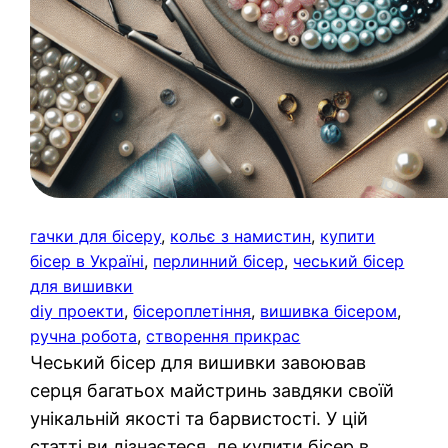
гачки для бісеру
, 
кольє з намистин
, 
купити
бісер в Україні
, 
перлинний бісер
, 
чеський бісер
для вишивки
diy проекти
, 
бісероплетіння
, 
вишивка бісером
, 
ручна робота
, 
створення прикрас
Чеський бісер для вишивки завоював
серця багатьох майстринь завдяки своїй
унікальній якості та барвистості. У цій
статті ви дізнаєтеся, де купити бісер в