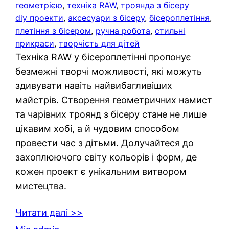
геометрією
, 
техніка RAW
, 
троянда з бісеру
diy проекти
, 
аксесуари з бісеру
, 
бісероплетіння
, 
плетіння з бісером
, 
ручна робота
, 
стильні
прикраси
, 
творчість для дітей
Техніка RAW у бісероплетінні пропонує
безмежні творчі можливості, які можуть
здивувати навіть найвибагливіших
майстрів. Створення геометричних намист
та чарівних троянд з бісеру стане не лише
цікавим хобі, а й чудовим способом
провести час з дітьми. Долучайтеся до
захоплюючого світу кольорів і форм, де
кожен проект є унікальним витвором
мистецтва.
Читати далі >>