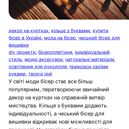
декор на куртках
, 
кільце з буквами
, 
купити
бісер в Україні
, 
мода на бісер
, 
чеський бісер для
вишивки
diy проекти
, 
бісероплетіння
, 
індивідуальний
стиль
, 
модні аксесуари
, 
натуральні матеріали
, 
освітлення для рукоділля
, 
прикраси своїми
руками
, 
творчі ідеї
У світі моди бісер стає все більш
популярним, перетворюючи звичайний
декор на куртках на справжній витвір
мистецтва. Кільця з буквами додають
індивідуальності, а чеський бісер для
вишивки відкриває нові можливості для