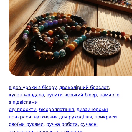
відео уроки з бісеру
, 
двоколірний браслет
, 
кулон-мандала
, 
купити чеський бісер
, 
намисто
з підвісками
diy проекти
, 
бісероплетіння
, 
дизайнерські
прикраси
, 
натхнення для рукоділля
, 
прикраси
своїми руками
, 
ручна робота
, 
сучасні
аксесуари
, 
творчість з бісером