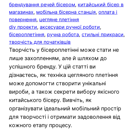
брендування речей бісером
, 
китайський бісер в
магазинах
, 
мобільна бісерна станція
, 
оплата і
повернення
, 
цегляне плетіння
diy проекти
, 
аксесуари ручної роботи
, 
бісероплетіння
, 
ручна робота
, 
стильні прикраси
, 
творчість для початківців
Творчість у бісероплетінні може стати не
лише захопленням, але й шляхом до
успішного бренду. У цій статті ви
дізнаєтесь, як техніка цегляного плетіння
може допомогти створити унікальні
вироби, а також секрети вибору якісного
китайського бісеру. Вивчіть, як
організувати ідеальний мобільний простір
для творчості і отримати задоволення від
кожного етапу процесу.