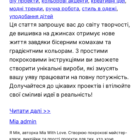
diy проекти
, 
кольорові акценти
, 
креативні ідеї
, 
модні тренди
, 
ручна робота
, 
стиль в одежі
, 
уподобання дітей
Ця стаття запрошує вас до світу творчості,
де вишивка на джинсах отримує нове
життя завдяки бісерним комахам та
градієнтним кольорам. З простими
покроковими інструкціями ви зможете
створити унікальні вироби, які змусять
вашу уяву працювати на повну потужність.
Долучайтеся до цікавих проектів і втілюйте
свої сміливі идеї в реальність!
Читати далі >>
Mia admin
Я Мія, авторка Mia With Love. Створюю покрокові майстер-
класи, викрійки та прості проєкти для тих, хто хоче