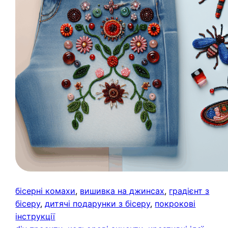
бісерні комахи
, 
вишивка на джинсах
, 
градієнт з
бісеру
, 
дитячі подарунки з бісеру
, 
покрокові
інструкції