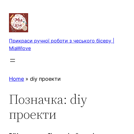
Перейти
до
вмісту
Прикраси ручної роботи з чеського бісеру |
MiaWlove
Home
»
diy проекти
Позначка:
diy
проекти