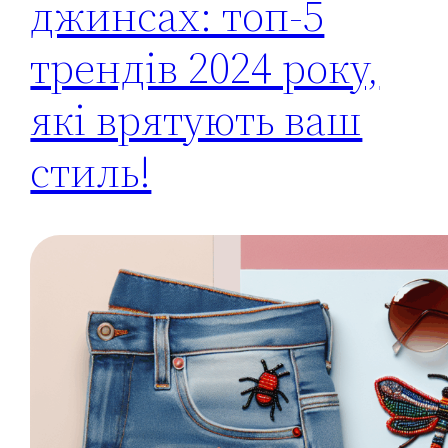
джинсах: топ-5
трендів 2024 року,
які врятують ваш
стиль!