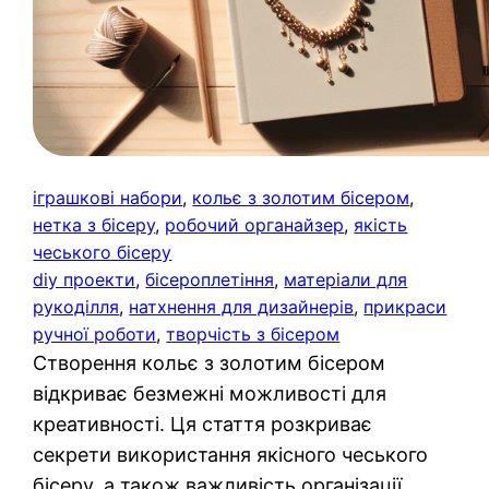
іграшкові набори
, 
кольє з золотим бісером
, 
нетка з бісеру
, 
робочий органайзер
, 
якість
чеського бісеру
diy проекти
, 
бісероплетіння
, 
матеріали для
рукоділля
, 
натхнення для дизайнерів
, 
прикраси
ручної роботи
, 
творчість з бісером
Створення кольє з золотим бісером
відкриває безмежні можливості для
креативності. Ця стаття розкриває
секрети використання якісного чеського
бісеру, а також важливість організації