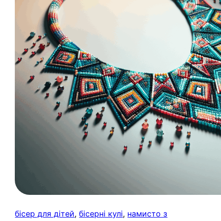
бісер для дітей
, 
бісерні кулі
, 
намисто з