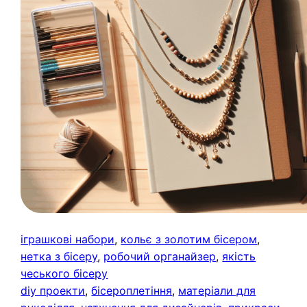
іграшкові набори
, 
кольє з золотим бісером
, 
нетка з бісеру
, 
робочий органайзер
, 
якість
чеського бісеру
diy проекти
, 
бісероплетіння
, 
матеріали для