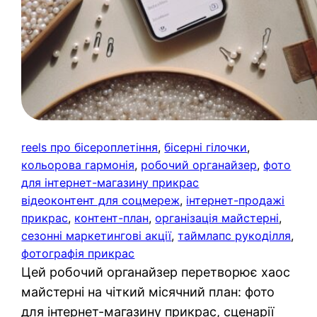
reels про бісероплетіння
, 
бісерні гілочки
, 
кольорова гармонія
, 
робочий органайзер
, 
фото
для інтернет-магазину прикрас
відеоконтент для соцмереж
, 
інтернет-продажі
прикрас
, 
контент-план
, 
організація майстерні
, 
сезонні маркетингові акції
, 
таймлапс рукоділля
, 
фотографія прикрас
Цей робочий органайзер перетворює хаос
майстерні на чіткий місячний план: фото
для інтернет-магазину прикрас, сценарії