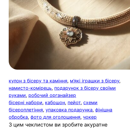
кулон з бісеру та каміння
, 
м’які іграшки з бісеру
, 
намисто-комірець
, 
подарунок з бісеру своїми
руками
, 
робочий органайзер
бісерні набори
, 
кабошон
, 
пейот
, 
схеми
бісероплетіння
, 
упаковка подарунка
, 
фінішна
обробка
, 
фото для оголошення
, 
чокер
З цим чеклистом ви зробите акуратне