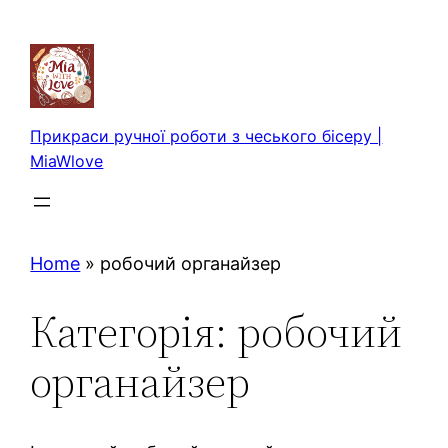
Перейти
до
вмісту
Прикраси ручної роботи з чеського бісеру |
MiaWlove
Home
»
робочий органайзер
Категорія:
робочий
органайзер