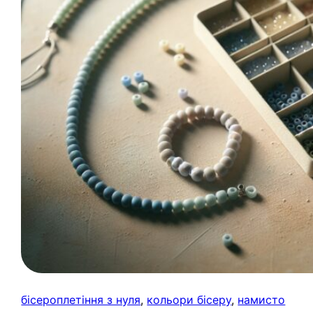
бісероплетіння з нуля
, 
кольори бісеру
, 
намисто