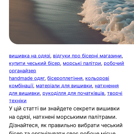
вишивка на одязі
, 
відгуки про бісерні магазини
, 
купити чеський бісер
, 
морські палітри
, 
робочий
органайзер
handmade одяг
, 
бісероплетіння
, 
кольорові
комбінації
, 
матеріали для вишивки
, 
натхнення
для вишивки
, 
рукоділля для початківців
, 
творчі
техніки
У цій статті ви знайдете секрети вишивки
на одязі, натхнені морськими палітрами.
Дізнайтеся, як правильно вибрати чеський
бісер та організувати своє робоче місце